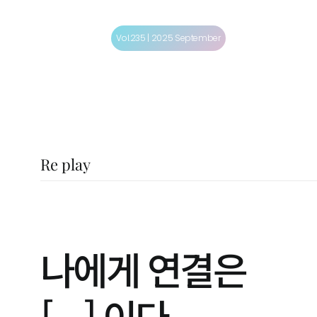
콘
텐
Vol.235 | 2025 September
츠
로
리스펙 제대군인
건
너
뛰
Re play
기
나에게 연결은
[ ] 이다.