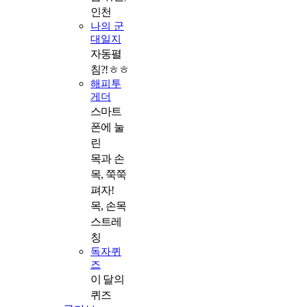
인천
나의 군
대일지
자동펼
침?!ㅎㅎ
해피투
게더
스마트
폰에 눌
린
목과 손
목, 쭉쭉
펴자!
목, 손목
스트레
칭
독자퀴
즈
이 달의 
퀴즈