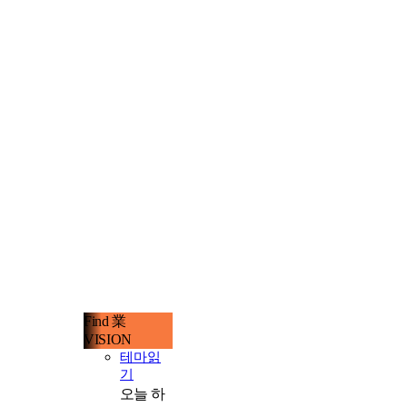
Find 業
VISION
테마읽
기
오늘 하