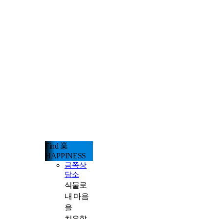
Find 業
HAPPINESS
금쪽상
담소
식물로
내 마음
을
치유할