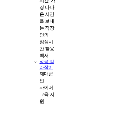
시간, 가
장 나다
운 시간
을 보내
는 직장
인의
점심시
간 활용
백서
성공 길
라잡이
제대군
인
사이버
교육 지
원