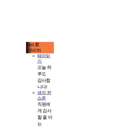
Find 業
VISION
테마읽
기
오늘 하
루도
감사합
니다!
생각 한
스푼
직원에
게 감사
할 줄 아
는