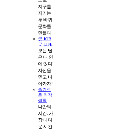
지구를
지키는
두 바퀴
문화를
만들다
굿 JOB
굿 LIFE
모든 답
은 내 안
에 있다!
자신을
믿고 나
아가자!
슬기로
운 직장
생활
나만의
시간, 가
장 나다
운 시간