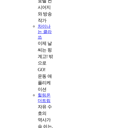
호텔 컨
시어지
와 방송
작가
차이나
는 클라
쓰
이제 날
씨는 핑
계고! 밖
으로
GO!
운동 애
플리케
이션
힐링온
더트립
자유 수
호의
역사가
숨 쉬는,