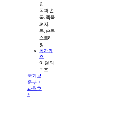
린
목과 손
목, 쭉쭉
펴자!
목, 손목
스트레
칭
독자퀴
즈
이 달의 
퀴즈
국가보
훈부 +
과월호
+