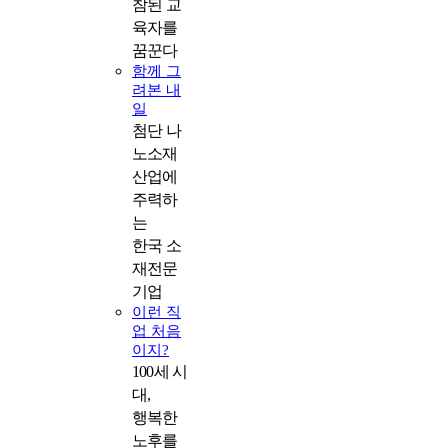
참된 교
육자를
꿈꾼다
함께 그
려본 내
일
첨단 나
노소재
산업에
주력하
는
한국 소
재전문
기업
이런 직
업 처음
이지?
100세 시
대,
행복한
노후를