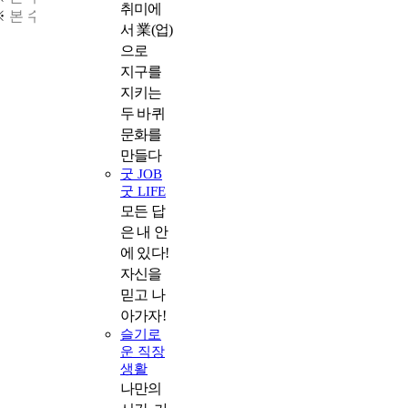
취미에
※ 본 수기는 지면 관계상 내용이 다소 요약되었습니다.
서 業(업)
으로
지구를
지키는
두 바퀴
문화를
만들다
굿 JOB
굿 LIFE
모든 답
은 내 안
에 있다!
자신을
믿고 나
아가자!
슬기로
운 직장
생활
나만의