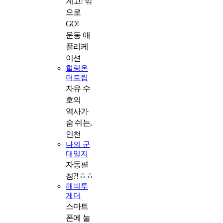
계고! 밖
으로
GO!
운동 애
플리케
이션
힐링온
더트립
자유 수
호의
역사가
숨 쉬는,
인천
나의 군
대일지
자동펼
침?!ㅎㅎ
해피투
게더
스마트
폰에 눌