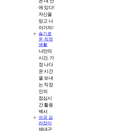
은 내 안
에 있다!
자신을
믿고 나
아가자!
슬기로
운 직장
생활
나만의
시간, 가
장 나다
운 시간
을 보내
는 직장
인의
점심시
간 활용
백서
성공 길
라잡이
제대군