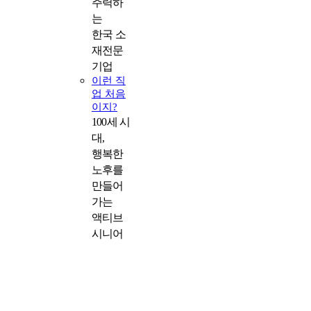
주력하
는
한국 소
재전문
기업
이런 직
업 처음
이지?
100세 시
대,
행복한
노후를
만들어
가는
액티브
시니어