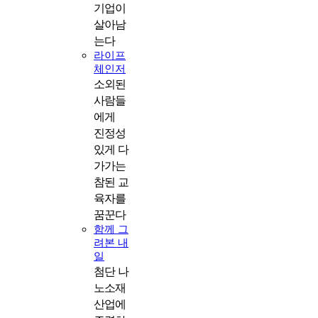
기업이
살아남
는다
라이프
체인저
소외된
사람들
에게
진정성
있게 다
가가는
참된 교
육자를
꿈꾼다
함께 그
려본 내
일
첨단 나
노소재
산업에