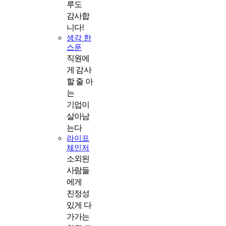
루도
감사합
니다!
생각 한
스푼
직원에
게 감사
할 줄 아
는
기업이
살아남
는다
라이프
체인저
소외된
사람들
에게
진정성
있게 다
가가는