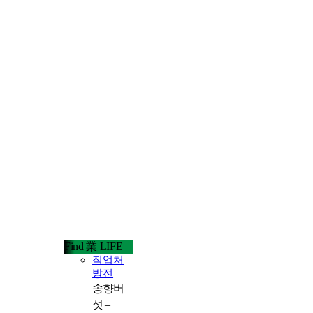
Find 業 LIFE
직업처
방전
송향버
섯 –