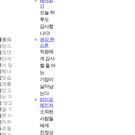
테마읽
기
오늘 하
루도
감사합
니다!
생각 한
유종의 미를 거둬야 새로운 시작도 할 수 있다!
스푼
자랑스러운 군복을 입은 지 어느덧 15년이란 시간이 흘러 저는 계
직원에
급정년에 도달했습니다. 그간 GP, GOP, 특전사, 전방군단, 지역방
게 감사
사단과 각종 파견근무 등 다양한 환경에서 맡은 바 임무를 수행하
면서 많은 것을 배우고, 느끼며 직업군인으로서 전문적인 능력을
할 줄 아
갖춰나갔지만 결국 진급의 한계에 부딪히면서 군복을 벗을 수밖
는
없었습니다. 사실 저는 군 복무 중 음주운전이란 불미스러운 일로
기업이
징계를 받은 경험이 있습니다. 이로 인해 진급은 당연히 기대하지
살아남
않았고, 실제로도 끝내 진급을 하지 못하였지만, 항상 저를 믿어주
는다
시는 지휘관님들과 전우들 덕분에 ‘사고 쳐서 전역하게 될 전역 예
라이프
정 장교’란 보이지 않는 꼬리표를 무색하게 할 만큼 늘 제 업무에 
체인저
벽을 기하고자 최선을 다하였습니다.
소외된
물론 이런 저를 보며 전역 준비를 해야 하는 시기에 오히려 진급대
사람들
상자처럼 업무만 하고 있다며 걱정과 격려를 해주시는 지휘관님
에게
동료들에게 늘 감사함을 느꼈지만, 어차피 업무와 취업 준비를 병
진정성
행하기에는 제 역량과 집중력이 턱없이 부족함을 스스로가 잘 알