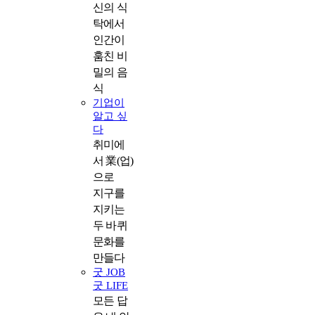
신의 식
탁에서
인간이
훔친 비
밀의 음
식
기업이
알고 싶
다
취미에
서 業(업)
으로
지구를
지키는
두 바퀴
문화를
만들다
굿 JOB
굿 LIFE
모든 답