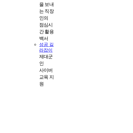
을 보내
는 직장
인의
점심시
간 활용
백서
성공 길
라잡이
제대군
인
사이버
교육 지
원