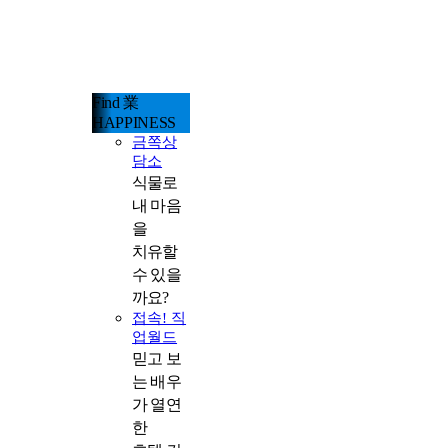
Find 業
HAPPINESS
금쪽상
담소
식물로
내 마음
을
치유할
수 있을
까요?
접속! 직
업월드
믿고 보
는 배우
가 열연
한