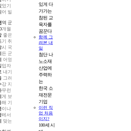
있게 다
있었기에 오히려 맡은 소임을 다한 후 떳떳하게 전직지원반을 가
가가는
되어 발걸음이 가벼울 수 있었습니다.
참된 교
전역 군인의 최대 혜택인 전직지원기간
육자를
10개월이라는 시간을 생계의 쪼들림 없이 오로지 저 자신에게 충
꿈꾼다
할 좋은 기회를 얻었으나, 막상 취업 전선은 녹록하지 않았습니다.
함께 그
조기 취업만을 목표로 군에서의 경호 · 경비작전과 대외기관 파견
려본 내
당시 국제대회 개최 및 안전 총괄업무 경험에만 목맨 나머지 어떻
일
게든 군 경험과 역량을 살릴 수 있는 방향으로 도전했습니다. 이렇
첨단 나
게 어영부영 시간만 낭비하다가는 제 가정 하나 건사하지 못하는
노소재
실업자가 될 수도 있겠다는 불안감과 두려움에 다시 한 번 진정으
산업에
로 내가 하고 싶은 일, 잘 할 수 있는 일, 그리고 이를 위한 준비 과
주력하
을 그려보게 되었고, 때마침 국가보훈처 위탁과정 중 소방공무원
는
수강 지원이 있어 참여하게 되었습니다.
한국 소
아무런 구체적인 목표도, 또 준비도 없이 허송세월을 보내고 있던
재전문
제게 보훈처의 위탁과정은 단비처럼 소중한 기회였고, 이 기회를
기업
통해 가장 빠르게 합격할 수 있는 직렬 선택은 물론, 군 복무시절 
이런 직
큼이나 아니 그 이상으로 이제는 격오지나 외진 곳이 아닌 국민의
업 처음
곁에서 봉사하고 헌신할 수 있는 소방공무원직을 알게 되었고, 그
이지?
에 맞는 학습을 시작할 수 있었습니다.
100세 시