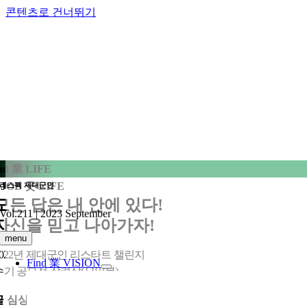
콘텐츠로 건너뛰기
nd 業 LIFE
JOB 굿 LIFE
리스펙 제대군인
모든 답은 내 안에 있다!
Vol.211 | 2023 September
자신을 믿고 나아가자!
menu
2022년 제대군인 리스타트 챌린지
Find 業 VISION
수기 공모전 장려상(요약본)
글
심상완 예비역 육군 대위