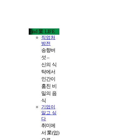
Find 業 LIFE
직업처
방전
송향버
섯 –
신의 식
탁에서
인간이
훔친 비
밀의 음
식
기업이
알고 싶
다
취미에
서 業(업)
으로