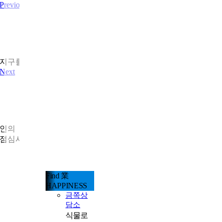
Previous
취미에서 業(업)으로
지구를 지키는 두 바퀴 문화를 만들다
Next
나만의 시간, 가장 나다운 시간을 보내는 직장
인의
점심시간 활용백서
Find 業
HAPPINESS
금쪽상
담소
식물로