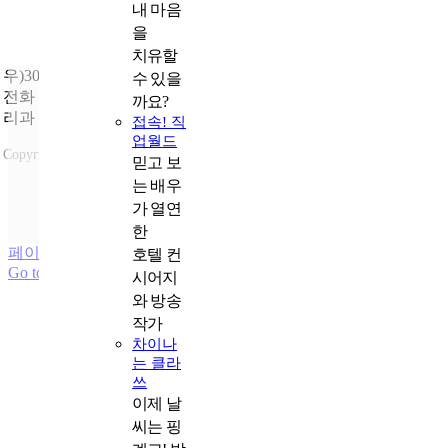
내 마음
을
치유할
우)30113 세종특별자치시 도움4로 9
수 있을
전화
: 1577-0606 |
문의
: 국가보훈부 제대군인국 제대군인일자
까요?
리과
접속! 직
업월드
Copyright ⓒ 2023국가보훈부 All rights reserved.
믿고 보
는 배우
국가보훈부 +
가 열연
제대군인지원센터 +
한
과월호 +
페이지 로드 링크
호텔 컨
Go to Top
시어지
와 방송
작가
차이나
는 클라
쓰
이제 날
씨는 핑