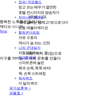
접속! 직업월드
믿고 보는 배우가 열연한
호텔 컨시어지와 방송작가
100세 시대,
차이나는 클라쓰
행복한 노후를 만들어가는
이제 날씨는 핑계고! 밖으로 GO!
액티브 시니어
운동 애플리케이션
Next
힐링온더트립
자유 수호의
역사가 숨 쉬는, 인천
나의 군대일지
자동펼침?!ㅎㅎ
취미에서 業(업)으로
해피투게더
지구를 지키는 두 바퀴 문화를 만들다
스마트폰에 눌린
목과 손목, 쭉쭉 펴자!
목, 손목 스트레칭
독자퀴즈
이 달의 퀴즈
국가보훈부 +
과월호 +