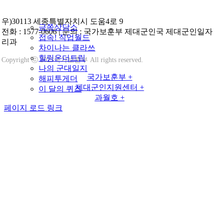
우)30113 세종특별자치시 도움4로 9
금쪽상담소
전화
: 1577-0606 |
문의
: 국가보훈부 제대군인국 제대군인일자
접속! 직업월드
리과
차이나는 클라쓰
힐링온더트립
Copyright ⓒ 2023국가보훈부 All rights reserved.
나의 군대일지
국가보훈부 +
해피투게더
제대군인지원센터 +
이 달의 퀴즈
과월호 +
페이지 로드 링크