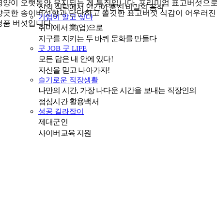
영양이 오랫동안 유지되는 게 특징입니다. 프리미엄 표고버섯으로
신의 식탁에서 인간이 훔친 비밀의 음식
향긋한 송이버섯향과 단단하고 쫄깃한 표고버섯 식감이 어우러진
기업이 알고 싶다
명품 버섯입니다.
취미에서 業(업)으로
지구를 지키는 두 바퀴 문화를 만들다
굿 JOB 굿 LIFE
모든 답은 내 안에 있다!
자신을 믿고 나아가자!
슬기로운 직장생활
나만의 시간, 가장 나다운 시간을 보내는 직장인의
점심시간 활용백서
성공 길라잡이
제대군인
사이버교육 지원