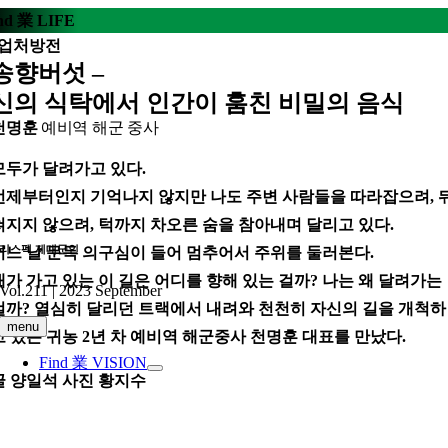
콘
nd 業 LIFE
텐
업처방전
츠
송향버섯 –
로
신의 식탁에서 인간이 훔친 비밀의 음식
건
너
천명훈
예비역 해군 중사
뛰
기
모두가 달려가고 있다.
언제부터인지 기억나지 않지만 나도 주변 사람들을 따라잡으려, 
쳐지지 않으려, 턱까지 차오른 숨을 참아내며 달리고 있다.
리스펙 제대군인
어느 날 문득 의구심이 들어 멈추어서 주위를 둘러본다.
내가 가고 있는 이 길은 어디를 향해 있는 걸까? 나는 왜 달려가는
Vol.211 | 2023 September
걸까? 열심히 달리던 트랙에서 내려와 천천히 자신의 길을 개척하
menu
고 있는 귀농 2년 차 예비역 해군중사 천명훈 대표를 만났다.
Find 業 VISION
글
양일석
사진
황지수