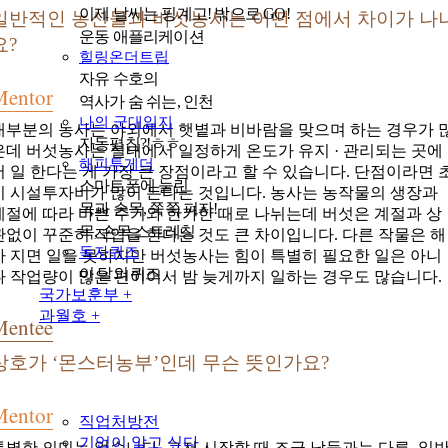
이제 날씨는 핑계고! 밖으로 GO!
일반적인 농산물과 버섯농사는 어떤 점에서 차이가 나
운동 애플리케이션
요?
힐링온더트립
자유 수호의
Mentor
역사가 숨 쉬는, 인천
나의 군대일지
대부분의 농사는 야외에서 햇볕과 비바람을 맞으며 하는 경우가 
자동펼침?!ㅎㅎ
은데 버섯농사는 실내에서 일정하게 온도가 유지 · 관리되는 곳에
해피투게더
서 일 한다는 게 가장 큰 장점이라고 할 수 있습니다. 단점이라면 
스마트폰에 눌린
기 시설투자비가 많이 든다는 것입니다. 농사는 농작물의 생장과
목과 손목, 쭉쭉 펴자!
계절에 따라 바쁜 주기와 한가한 때로 나뉘는데 버섯은 계절과 상
목, 손목 스트레칭
관없이 꾸준히 작업을 한다는 것도 큰 차이입니다. 다른 작물은 해
독자퀴즈
가 지면 일을 못하지만 버섯농사는 힘이 특별히 필요한 일은 아니
이 달의 퀴즈
나 작업량이 많은 편이어서 밤 늦게까지 일하는 경우도 많습니다.
국가보훈부 +
과월호 +
Mentee
상호가 ‘몬스터농부’인데 무슨 뜻인가요?
Mentor
직업처방전
기업이 알고 싶다
특별한 의미는 없습니다. 그저 시작할 때 조금 남들과는 다른, 일