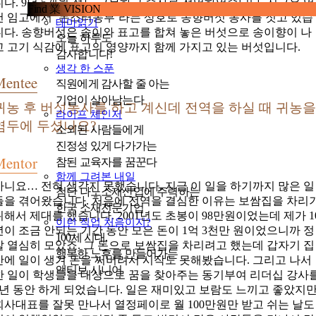
니다. 9년 5개월 정도 근무하고 중사로 전역하였습니다. 지금은 영
Find 業 VISION
천 임고에서 ‘몬스터농부’라는 상호로 송향버섯 농사를 짓고 있습
테마읽기
니다. 송향버섯은 송이와 표고를 합쳐 놓은 버섯으로 송이향이 나
오늘 하루도
고 고기 식감에 표고의 영양까지 함께 가지고 있는 버섯입니다.
감사합니다!
생각 한 스푼
Mentee
직원에게 감사할 줄 아는
기업이 살아남는다
귀농 후 버섯농사를 하고 계신데 전역을 하실 때 귀농
라이프 체인저
염두에 두셨나요?
소외된 사람들에게
진정성 있게 다가가는
Mentor
참된 교육자를 꿈꾼다
함께 그려본 내일
아니요… 전혀 생각지 못했습니다. 지금 이 일을 하기까지 많은 일
첨단 나노소재산업에 주력하는
들을 겪어왔습니다. 처음에 전역을 결심한 이유는 보쌈집을 차리
한국 소재전문기업
위해서 제대를 했습니다. 2001년도 초봉이 98만원이었는데 제가 1
이런 직업 처음이지?
년이 조금 안되는 기간 동안 모은 돈이 1억 3천만 원이었으니까 정
100세 시대,
말 열심히 모았죠. 그 돈으로 보쌈집을 차리려고 했는데 갑자기 집
행복한 노후를 만들어가는
안에 일이 생겨 돈을 써버려서 시작도 못해봤습니다. 그리고 나서
액티브 시니어
한 일이 학생들을 대상으로 꿈을 찾아주는 동기부여 리더십 강사
2년 동안 하게 되었습니다. 일은 재미있고 보람도 느끼고 좋았지
회사대표를 잘못 만나서 열정페이로 월 100만원만 받고 쉬는 날도