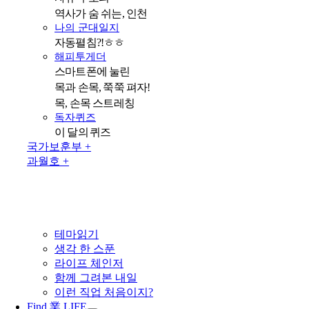
역사가 숨 쉬는, 인천
나의 군대일지
자동펼침?!ㅎㅎ
해피투게더
스마트폰에 눌린
목과 손목, 쭉쭉 펴자!
목, 손목 스트레칭
독자퀴즈
이 달의 퀴즈
국가보훈부 +
과월호 +
테마읽기
생각 한 스푼
라이프 체인저
함께 그려본 내일
이런 직업 처음이지?
Find 業 LIFE