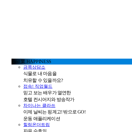
Find 業 HAPPINESS
금쪽상담소
식물로 내 마음을
치유할 수 있을까요?
접속! 직업월드
믿고 보는 배우가 열연한
호텔 컨시어지와 방송작가
차이나는 클라쓰
이제 날씨는 핑계고! 밖으로 GO!
운동 애플리케이션
힐링온더트립
자유 수호의