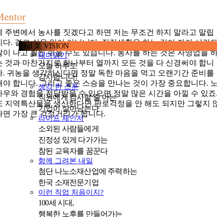
Mentor
제 주변에서 농사를 짓겠다고 하면 저는 무조건 하지 말라고 말립
니다. 결코 쉬운 일이 아닙니다. 직장생활을 하는 것이 자기 시간
Find 業 VISION
많이 나고 훨씬 쉬울 수도 있습니다. 농사를 하는 것은 자영업을 
테마읽기
는 것과 마찬가지로 하나부터 열까지 모든 것을 다 신경써야 합니
오늘 하루도
다. 귀농을 생각하신다면 정말 독한 마음을 먹고 오랜기간 준비를
감사합니다!
해야 합니다. 그리고 좋은 스승을 만나는 것이 가장 중요합니다. 
생각 한 스푼
하우와 경험을 전달받을 수 있으면 정말 많은 시간을 아낄 수 있죠
직원에게 감사할 줄 아는
또 지역특산물을 생산한다면 판로걱정을 안 해도 되지만 그렇지 
기업이 살아남는다
다면 가장 큰 걱정거리가 됩니다.
라이프 체인저
소외된 사람들에게
진정성 있게 다가가는
참된 교육자를 꿈꾼다
함께 그려본 내일
첨단 나노소재산업에 주력하는
한국 소재전문기업
이런 직업 처음이지?
100세 시대,
행복한 노후를 만들어가는