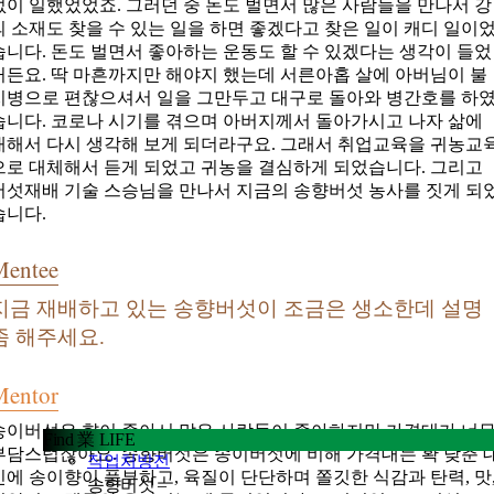
없이 일했었었죠. 그러던 중 돈도 벌면서 많은 사람들을 만나서 강
의 소재도 찾을 수 있는 일을 하면 좋겠다고 찾은 일이 캐디 일이
습니다. 돈도 벌면서 좋아하는 운동도 할 수 있겠다는 생각이 들었
거든요. 딱 마흔까지만 해야지 했는데 서른아홉 살에 아버님이 불
치병으로 편찮으셔서 일을 그만두고 대구로 돌아와 병간호를 하
습니다. 코로나 시기를 겪으며 아버지께서 돌아가시고 나자 삶에
대해서 다시 생각해 보게 되더라구요. 그래서 취업교육을 귀농교
으로 대체해서 듣게 되었고 귀농을 결심하게 되었습니다. 그리고
버섯재배 기술 스승님을 만나서 지금의 송향버섯 농사를 짓게 되
습니다.
Mentee
지금 재배하고 있는 송향버섯이 조금은 생소한데 설명
좀 해주세요.
Mentor
송이버섯은 향이 좋아서 많은 사람들이 좋아하지만 가격대가 너
Find 業 LIFE
부담스럽잖아요. 송향버섯은 송이버섯에 비해 가격대는 확 낮춘 
직업처방전
신에 송이향이 풍부하고, 육질이 단단하며 쫄깃한 식감과 탄력, 맛
송향버섯 –