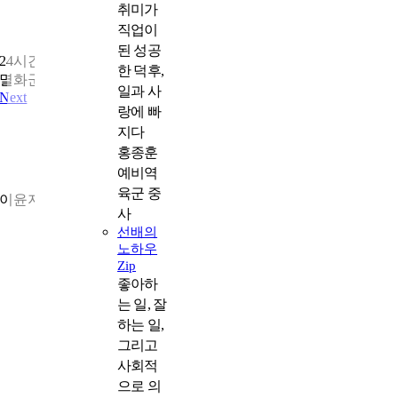
취미가
직업이
큰불도 너끈히 잡는
된 성공
24시간 비상대기조!
한 덕후,
멸화군 & 소방관
일과 사
Next
랑에 빠
지다
홍종훈
예비역
나도 살고 상대방도 살려주는 대화법
육군 중
이윤지 <메타인지 대화법> 저자, 멘쉬커뮤니케이션 대표
사
선배의
노하우
Zip
좋아하
는 일, 잘
하는 일,
그리고
사회적
으로 의