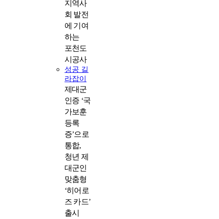
지역사
회 발전
에 기여
하는
포천도
시공사
성공 길
라잡이
제대군
인증 ‘국
가보훈
등록
증’으로
통합,
청년 제
대군인
맞춤형
‘히어로
즈 카드’
출시