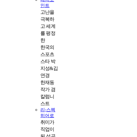
인트
고난을
극복하
고 세계
를 평정
한
한국의
스포츠
스타 박
지성&김
연경
한재동
작가 겸
칼럼니
스트
리;스펙
히어로
취미가
직업이
된 성공