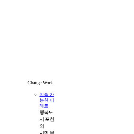
Change Work
일
지속 가
능한 미
래로
행복도
시 포천
의
시민 복