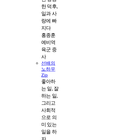
한 덕후,
일과 사
랑에 빠
지다
홍종훈
예비역
육군 중
사
선배의
노하우
Zip
좋아하
는 일, 잘
하는 일,
그리고
사회적
으로 의
미 있는
일을 하
자