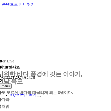
콘텐츠로 건너뛰기
tter Live
행 보일지도
리스펙 제대군인
시원한 바다 풍경에 깃든 이야기,
Vol.222 | 2024 August
전남 목포
menu
나도 모르게 바다를 떠올리게 되는 8월이다.
Again my Life
라
바다와 섬이 있는 도시 목포의 바닷바람 사이를 거닐며 그 안에 보
석처럼 숨어 있던 바다와 사람, 생명과 삶의 이야기를 들여다보았