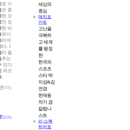
위로 3회의 바다분수 공연을 볼 수 있다.운영을 시작한 지 10년이
세상의
넘은 춤추는 바다분수는 수리와 기능 개선을 거쳐 올 4월부터 더 
중심
려한 모습으로 돌아왔다. 더 섬세하고 힘찬 물줄기와 업그레이드
매치포
공연 장비가 까맣게 펼쳐진 밤바다를 화려한 캔버스로 만든다. 광
인트
대한 바다를 캔버스로 삼는 만큼 분수의 규모도 평소 보던 것과는
고난을
다르다. 조명을 받아 빛나는 물줄기들이 아름다운 호선과 직선을
극복하
그리며 허공을 가른다. 바닷물이 쏘아 올려지는 높이는 최대 70m
고 세계
지다. 100미터 달리기의 거리를 생각해 보면 물줄기가 얼마나 높
를 평정
멀리 올라가는지 대략 가늠이 된다.
한
춤추는 바다분수는 다양한 음악과 영상이 어우러져 남녀노소 즐
한국의
수 있다는 매력이 있다. 실물이 주는 감동과 바다와 분수의 낭만적
스포츠
인 하모니를 느끼며 바닷바람 속에서 여행을 마무리하는 것은 어
스타 박
까.
지성&김
• 전라남도 목포시 미항로 115
연경
한재동
작가 겸
칼럼니
스트
Previous
리;스펙
히어로