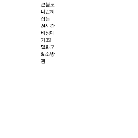
큰불도
너끈히
잡는
24시간
비상대
기조!
멸화군
& 소방
관