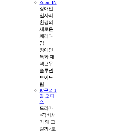
Zoom IN
장애인
일자리
환경의
새로운
패러다
임
장애인
특화 재
택근무
솔루션
브이드
림
방구석 1
열 오피
스
드라마
<김비서
가 왜 그
럴까>로