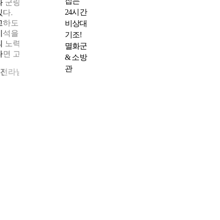
잡는
과 군량미의 중요성, 고하도가 진터임을 알리는 내용 등이 새겨져
24시간
있다.
고하도 이충무공 유적지는 이순신 장군의 호국 정신과, 이를 담은
비상대
비석을 세우고 보존해 그 정신을 후대에 전하고자 했던 여러 사람
기조!
의 노력이 담겨 있는 장소다. 이런 고하도의 모습을 한눈에 담고 
멸화군
다면 고하도 해상테마파크의 전망대도 방문해 보는 걸 추천한다.
& 소방
관
• 전라남도 목포시 고하도길 175