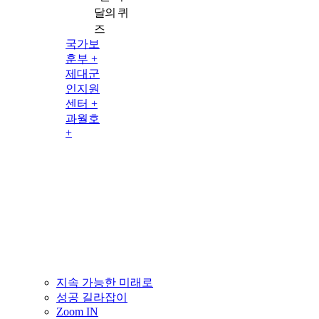
달의 퀴
즈
국가보
훈부 +
제대군
인지원
센터 +
과월호
+
지속 가능한 미래로
성공 길라잡이
Zoom IN