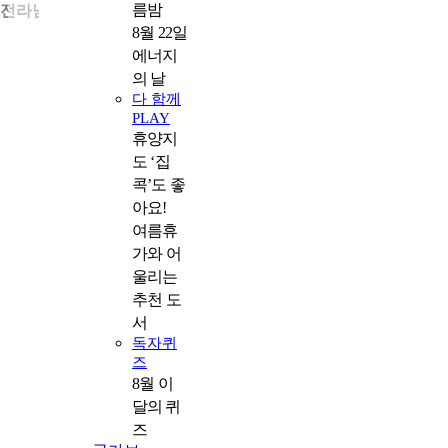
름밤
• 전라남도 목포시 영산로29번길 6, 전라남도 목포시 번화로 18
8월 22일
에너지
의 날
다 함께
PLAY
휴양지
도 ‘집
콕’도 좋
아요!
여름휴
가와 어
울리는
추천 도
서
독자퀴
즈
8월 이
달의 퀴
즈