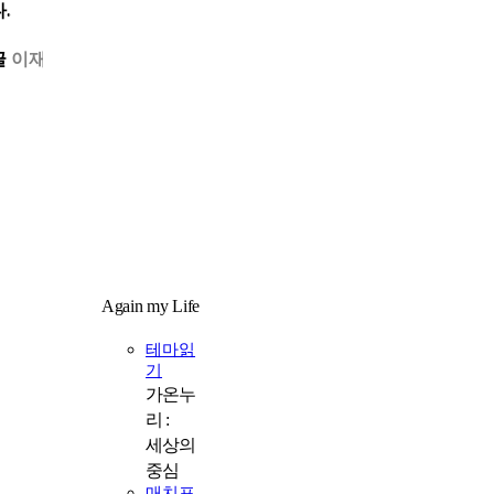
다.
글
이재경
사진
목포시청제공
Again my Life
라
테마읽
기
가온누
리 :
세상의
중심
매치포