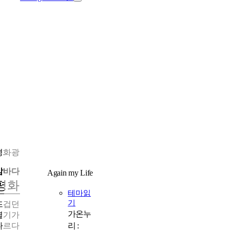
평화광장 춤추는 바다분수
밤바다 위로 펼쳐지는 낭만
Again my Life
라
평화광장 춤추는 바다분수
테마읽
기
뜨겁던 해가 바다로 가라앉은 후 마지막 코스로 밤바다를 찾았다.
가온누
열기가 식은 바다는 잔잔할 것 같지만 목포 평화광장의 바다는 남
리 :
다르다. 여름이 되면 화요일부터 일요일까지, 저녁 8시부터 30분 