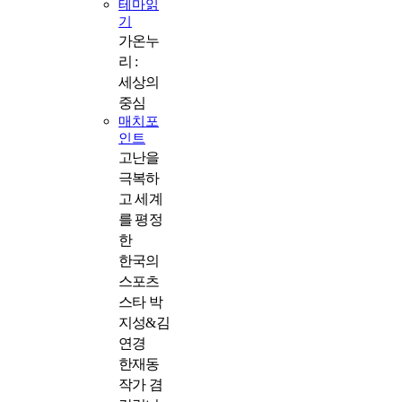
테마읽
기
가온누
리 :
세상의
중심
매치포
인트
고난을
극복하
고 세계
를 평정
한
한국의
스포츠
스타 박
지성&김
연경
한재동
작가 겸