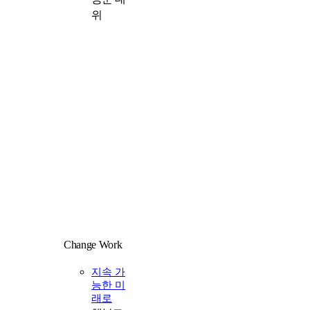
위
Change Work
일
지속 가
능한 미
래로