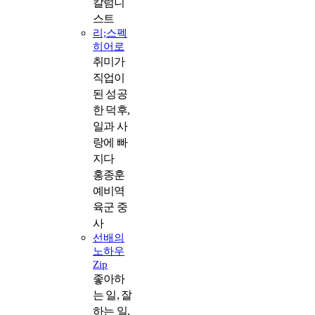
칼럼니
스트
리;스펙
히어로
취미가
직업이
된 성공
한 덕후,
일과 사
랑에 빠
지다
홍종훈
예비역
육군 중
사
선배의
노하우
Zip
좋아하
는 일, 잘
하는 일,