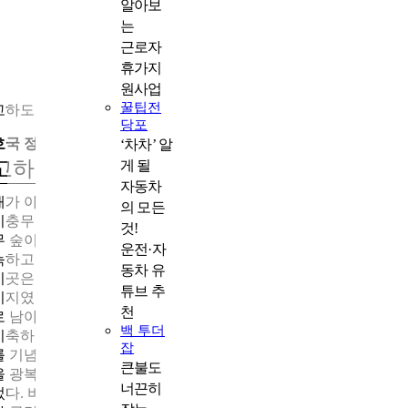
알아보
는
근로자
휴가지
원사업
꿀팁전
고하도 이충무공 유적지
당포
호국 정신이 담긴 섬
‘차차’ 알
고하도 이충무공 유적지
게 될
자동차
배가 아닌 차로도 갈 수 있는 섬, 고하도로 향하면 바다가 보인다.
의 모든
이충무공 유적지에서 가장 먼저 방문객을 반기는 것은 고하도 소
것!
무 숲이다. ‘곰솔 숲’으로도 불리는 500년 역사의 소나무 군락은 
운전·자
늑하고도 근엄하게 모충각을 둘러싸고 있다.
동차 유
이곳은 정유재란 때 충무공 이순신 장군이 106일간 주둔했던 전략
튜브 추
기지였다. 난중일기에 축조 과정이 기록된 진성의 터 등이 흔적으
천
로 남아 있다. 이순신 장군은 명량해전 승리 후 이곳에서 군량미를
백 투더
비축하고 전열을 재정비하여 노량해전 승리의 발판으로 삼았다. 
잡
를 기념하기 위한 비석이 1722년에 세워졌으며, 버려져 있던 비석
큰불도
을 광복 후에 시민들이 현재 위치로 옮기고 모금하여 모충각을 지
너끈히
었다. 비석에는 이순신 장군이 고하도를 군사 주둔처로 정한 과정