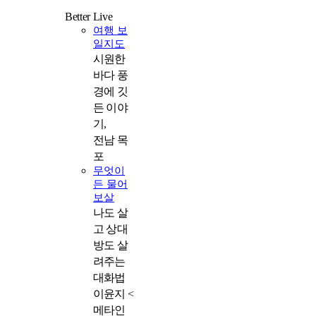
Better Live
락
여행 보
일지도
시원한
바다 풍
경에 깃
든 이야
기,
전남 목
포
무엇이
든 물어
보살
나도 살
고 상대
방도 살
려주는
대화법
이윤지 <
메타인