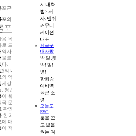
지 대화
목포근대역사관
법> 저
자, 멘쉬
목포의 빛나는 역사를 보여주다
커뮤니
목포근대역사관
케이션
다음 목적지로 향하면 독특한 외형으로 눈길을 끄는 건물이 있다.
대표
바로 드라마 〈호텔 델루나〉의 호텔 외관으로도 등장했던 목포
전국군
대자랑
대역사관 1관이다. 목포근대역사관 건물은 목포에서 가장 오래된
박 일병!
건물로, 일제강점기에 일본 영사관 용도로 지어졌던 아픈 역사가
있다.
박! 일!
1관의 내부 전시는 조선시대 목포의 개항부터 일제강점기까지 목
병!
포의 역사를 전체적으로 둘러볼 수 있도록 알차게 구성됐다. 비록
한희승
일제강점기의 아픔이 새겨진 장소지만, 3.1 만세운동과 4.8 만세운
예비역
동, 청년운동 등 목포 사람들이 일제에 저항했던 빛나는 삶의 모습
육군 소
들이 함께 기록되어 있어 감동을 준다. 항구도시인 목포의 특성상
령
외국 문물을 활발하게 받아들여 다양한 근대 건축물의 모습도 전
오늘도
로 확인할 수 있다.이어서 도보로 5분 남짓 걸으면 지난해 새 단장
ESG
을 한 2관에 도착한다. 이곳에서는 동양척식주식회사의 설립과 횡
불을 끄
포에 대한 조선인들의 항거, 해군 목포경비부 사진 전시, 목포 사
고 별을
들이 저항해 온 모습을 표현한 영상 그래픽 전시를 만나볼 수 있다
켜는 여