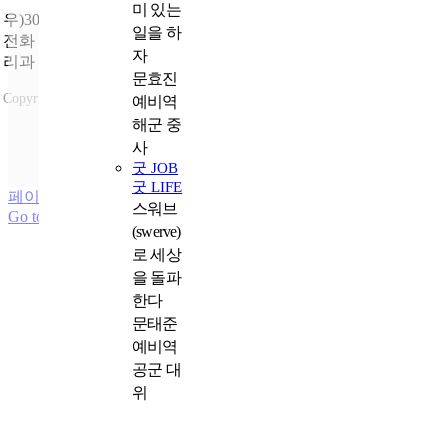
미 있는
우)30113 세종특별자치시 도움4로 9
일을 하
전화
: 1577-0606 |
문의
: 국가보훈부 제대군인국 제대군인일자
자
리과
문효진
Copyright ⓒ 2023국가보훈부 All rights reserved.
예비역
해군 중
국가보훈부 +
사
제대군인지원센터 +
굿 JOB
과월호 +
굿 LIFE
페이지 로드 링크
스워브
Go to Top
(swerve)
로 세상
을 돌파
한다
문태준
예비역
공군 대
위