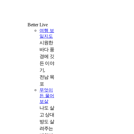
Better Live
락
여행 보
일지도
시원한
바다 풍
경에 깃
든 이야
기,
전남 목
포
무엇이
든 물어
보살
나도 살
고 상대
방도 살
려주는