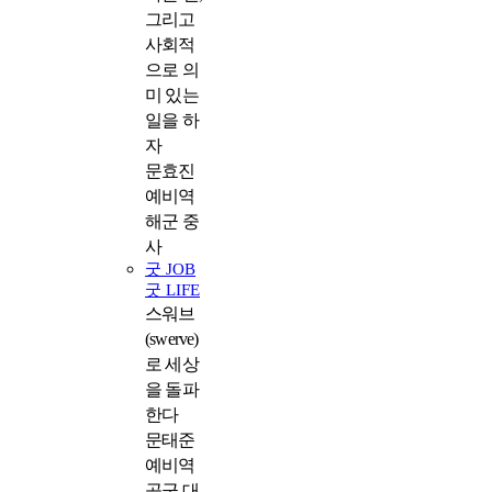
그리고
사회적
으로 의
미 있는
일을 하
자
문효진
예비역
해군 중
사
굿 JOB
굿 LIFE
스워브
(swerve)
로 세상
을 돌파
한다
문태준
예비역
공군 대