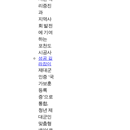
리증진
과
지역사
회 발전
에 기여
하는
포천도
시공사
성공 길
라잡이
제대군
인증 ‘국
가보훈
등록
증’으로
통합,
청년 제
대군인
맞춤형