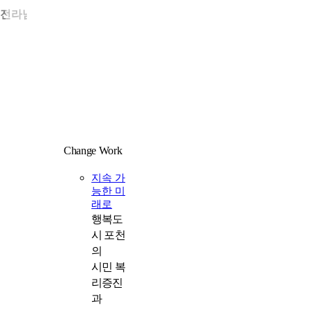
• 전라남도 목포시 남농로 135
Change Work
일
지속 가
능한 미
래로
행복도
시 포천
의
시민 복
리증진
과