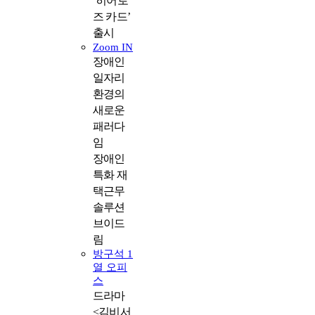
‘히어로
즈 카드’
출시
Zoom IN
장애인
일자리
환경의
새로운
패러다
임
장애인
특화 재
택근무
솔루션
브이드
림
방구석 1
열 오피
스
드라마
<김비서