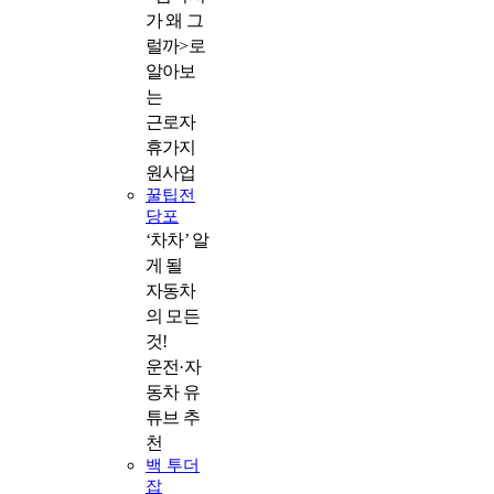
가 왜 그
럴까>로
알아보
는
근로자
휴가지
원사업
꿀팁전
당포
‘차차’ 알
게 될
자동차
의 모든
것!
운전·자
동차 유
튜브 추
천
백 투더
잡