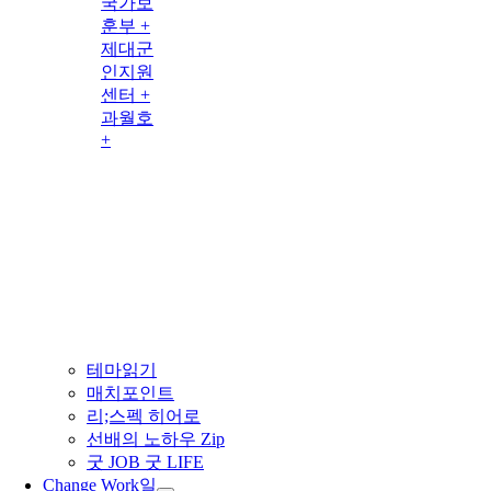
국가보
훈부 +
제대군
인지원
센터 +
과월호
+
테마읽기
매치포인트
리;스펙 히어로
선배의 노하우 Zip
굿 JOB 굿 LIFE
Change Work
일