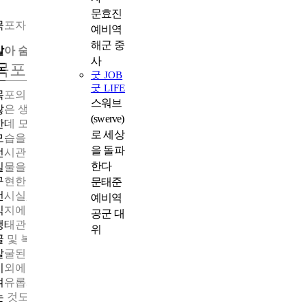
문효진
목포자연사박물관
예비역
해군 중
살아 숨 쉬는 자연의 발자취
사
목포자연사박물관
굿 JOB
굿 LIFE
목포의 이야기는 사람들 속에도 있지만, 목포의 자연을 이루는 수
스워브
많은 생명 사이에도 녹아 있다. 목포자연사박물관은 그 이야기를
(swerve)
한데 모았다. 입장하자마자 압도적인 크기의 공룡 골격들과 공룡
로 세상
모습을 담은 미디어파사드가 볼거리를 선사한다.
을 돌파
전시관은 46억 년 전 지구의 생명 출현을 다루는 지질관부터 화석
한다
실물을 전시한 공룡알둥지 화석관, 3D 그래픽과 증강 현실 기술로
구현한 4D 상영관 및 지구사진관, 기획· 특별전시를 진행하는 기
문태준
전시실, 기증품 전시실 등 다양한 테마로 구성되어 있다. 생물의 
예비역
식지에 따라 박제와 실물을 전시한 육상생명관, 수중생명관, 지역
공군 대
생태관도 흥미롭다. 가장 특징적인 볼거리는 세계에서 단 2점이 
위
굴 및 복원된 공룡 프레노케랍토스와 콘코랩터 화석, 국내 최초로
발굴된 육식공룡알둥지화석이다.
이외에도 총 4만여 점의 화석과 표본 등이 전시되어 있으니 내부
여유롭게 둘러보며 오래도록 이어져 오는 목포의 생명력을 느껴
는 것도 좋겠다.