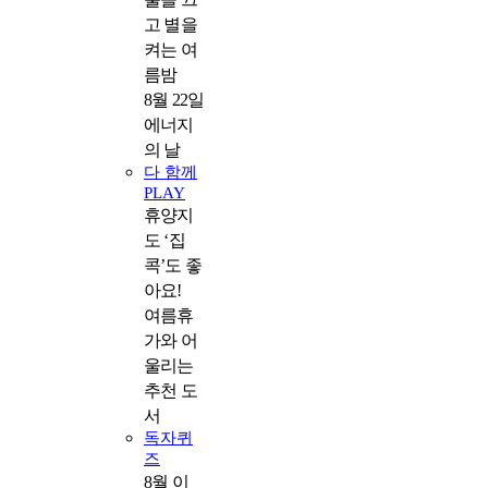
고 별을
켜는 여
름밤
8월 22일
에너지
의 날
다 함께
PLAY
휴양지
도 ‘집
콕’도 좋
아요!
여름휴
가와 어
울리는
추천 도
서
독자퀴
즈
8월 이