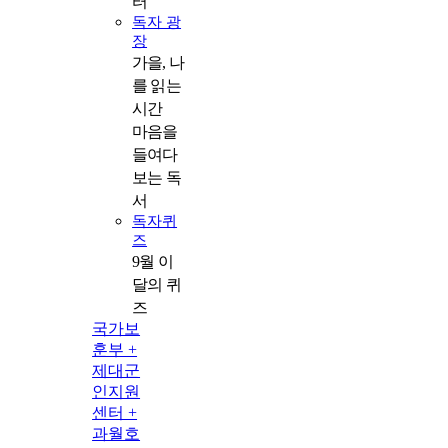
터
독자 광
장
가을, 나
를 읽는
시간
마음을
들여다
보는 독
서
독자퀴
즈
9월 이
달의 퀴
즈
국가보
훈부 +
제대군
인지원
센터 +
과월호