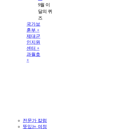
9월 이
달의 퀴
즈
국가보
훈부 +
제대군
인지원
센터 +
과월호
+
전문가 칼럼
뜻있는 여정