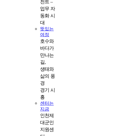
전트 –
업무 자
동화 시
대
뜻있는
여정
호수와
바다가
만나는
길,
생태와
삶의 풍
경
경기 시
흥
센터는
지금
인천제
대군인
지원센