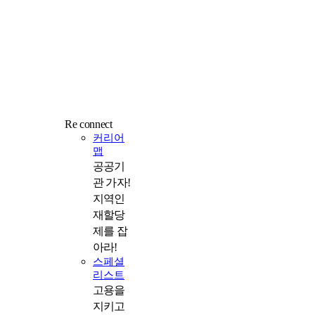
Re connect
커리어
맵
공공기
관 가자!
지역인
재할당
제를 잡
아라!
스페셜
리스트
고용을
지키고