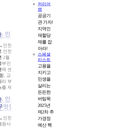
커리어
맵
공공기
관 가자!
지역인
Q. 인천제대군인지원센터의 소개 부탁드립니다.
재할당
제를 잡
.
인천제대군인지원센터는 2017년 8월 경기북부보훈지청 소속
아라!
로 인천북부고용복지센터 안에서 처음 문을 열었습니다. 이후 202
스페셜
년 2월 인천보훈지청 직속으로 편제가 변경됐고, 같은 해 12월에
리스트
정부인천합동청사로 이전해 지금까지 운영되고 있습니다.
고용을
현재 센터장과 행정직원 2명을 포함해 취업상담팀 4명, 기업협력
지키고
2명, 교육·행정팀 1명 등 총 9명이 근무 중입니다. 인천광역시뿐 아
민생을
니라 부천시, 광명시, 김포시까지 관할하며 다양한 전직 지원 서비
살리는
스를 제공합니다.
든든한
Q. 인천제대군인지원센터에서 운영하는 주요 사업
버팀목
2025년
무엇인가요?
제2차 추
.
인천센터는 제대군인들의 원활한 사회 복귀를 돕기 위해 다양
가경정
지원사업을 운영하고 있습니다.
예산 핵