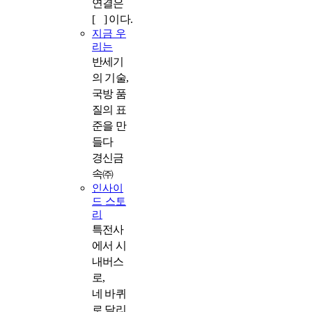
연결은
[ ] 이다.
지금 우
리는
반세기
의 기술,
국방 품
질의 표
준을 만
들다
경신금
속㈜
인사이
드 스토
리
특전사
에서 시
내버스
로,
네 바퀴
로 달리