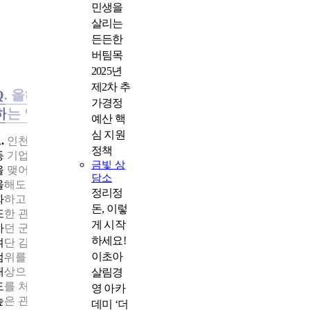
민생을
살리는
든든한
버팀목
2025년
제2차 추
Q. 올해 인천제대군인지원센터가 가장 중요하게 생
가경정
하는 역점 사업은 무엇인가요?
예산 핵
심 지원
.
인천센터는 일자리 발굴을 위해 관내 상공회의소, 경영자총협
정책
등 기업단체들과 유대관계를 더욱 공고히 하고 지자체와 업무협
금빛 상
을 맺어 공동으로 채용박람회를 진행하고 있습니다. 작년에 이어
담소
올해도 푸드트럭(커피차)을 이용한 전직지원사업과 센터 홍보를 
정리정
화하고 있습니다.
돈, 이렇
또한 관내에 사단급 부대와 여단급 부대를 대상으로 실시하고 실
게 시작
하던 군부대 전직지원 순회교육을 올해부터는 공군 제3미사일방
하세요!
여단 김포포대, 육군수도군단 10항공단 등 여단급 이하 부대까지
이초아
범위를 확대했습니다. 센터에서 한 번도 방문하지 못했던 부대들
대상으로 첫 순회교육을 실시한 결과 참여자 대부분이 전직지원
살림경
도를 처음 접하는 군인들이 많았으며, 찾아가는 군부대 순회교육
영 아카
높은 관심과 만족도를 보였습니다.
데미 ‘더