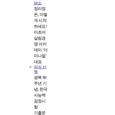
담소
정리정
돈, 이렇
게 시작
하세요!
이초아
살림경
영 아카
데미 ‘더
미니멀’
대표
지식 산
책
광복 80
주년 기
념, 한국
사능력
검정시
험
기출문