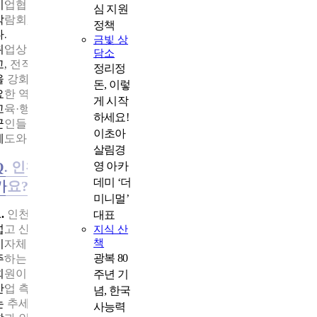
기업협력팀은 지자체 및 관내 기업과 기업단체를 직접 찾아가 채
심 지원
박람회, 인사간담회 등을 열고 제대군인 맞춤 일자리를 발굴합니
정책
다.
금빛 상
취업상담팀은 회원별 전담 상담사를 배정해 취·창업 상담을 진행
담소
고, 전직지원제도와 신청 절차까지 꼼꼼히 안내합니다. 초기 상담
정리정
을 강화해 전역 직후 빠르게 사회에 안착할 수 있도록 돕는 것도 
돈, 이렇
요한 역할입니다.
게 시작
교육·행정팀은 취업 워크숍, 전문위탁 교육과정 운영을 통해 제대
하세요!
군인들의 취업역량을 강화하고, 군부대 순회교육을 통해 전직 지
이초아
제도와 제대군인지원센터를 홍보하고 있습니다.
살림경
Q. 인천제대군인지원센터만의 차별화된 점은 무엇
영 아카
데미 ‘더
가요?
미니멀’
.
인천센터는 전국 10개 센터 중 인원이 가장 적지만, 관할 지역
대표
넓고 산업 구조가 다양합니다. 인천은 2023년과 2024년 모두 전국
지식 산
책
지자체 중 2위의 인구 순유입을 기록했고, 주택이나 가족 사유로 
광복 80
주하는 제대군인도 많습니다. 이로 인해 다른 지역에서 인천센터
회원이 이관되는 경우도 늘고 있습니다.
주년 기
산업 측면에서는 제조업 비중이 줄고 물류·서비스업 비중이 늘어
념, 한국
는 추세입니다. 대한민국 관문도시의 중요한 역할을 담당하는 인
사능력