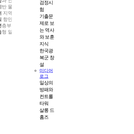
항과 인천국제공항을 중심으로 한 물류산업, 특히 스마트 물류, IT
검정시
기반 물류관리, 자동화 창고운영, 냉동·냉장 물류 등으로 세분화되
험
어 지역 경제를 견인하는 핵심 축으로 자리하고 있습니다. 이에 맞
기출문
춰 항만과 공항을 중심으로 한 물류 특화 일자리 발굴에 힘쓰며, 
제로 보
년층부터 중장년층까지의 제대군인이 다양하게 참여할 수 있는 
는 역사
춤형 일자리 발굴에 주력하고 있습니다.
와 보훈
지식
한국광
복군 창
설
미디어
로그
일상의
방패와
컨트롤
타워
살롱 드
홈즈