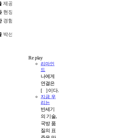
을 제공해 왔다. 전국 센터 중 가장 젊은 조직답게 기민한 네트워
와 현장 중심 지원으로 빠르게 존재감을 키운 인천센터. 이곳에서
만 경험할 수 있는 차별화된 서비스와 성공 스토리를 들어본다.
글
박선경
사진
박진형
Re play
리마인
드
나에게
연결은
[ ] 이다.
지금 우
리는
반세기
의 기술,
국방 품
질의 표
준을 만