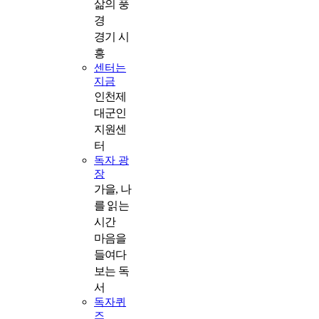
삶의 풍
경
경기 시
흥
센터는
지금
인천제
대군인
지원센
터
독자 광
장
가을, 나
를 읽는
시간
마음을
들여다
보는 독
서
독자퀴
즈