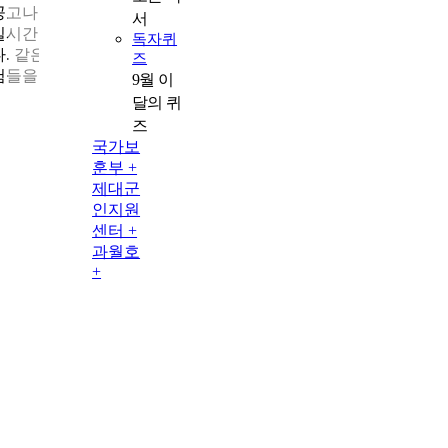
공고나 교육 일정, 워크숍 소식 등을 빠르게 공유하고 회원 의견을
서
실시간으로 수렴하고 있습니다. 멘토링 제도 역시 호응이 좋습니
독자퀴
다. 같은 길을 걸어간 선배들이 자신들이 부딪히며 얻은 소중한 경
즈
험들을 전해 듣는 것은 전직 준비에 큰 도움이 되기 때문입니다.
9월 이
달의 퀴
즈
국가보
훈부 +
제대군
인지원
센터 +
과월호
+