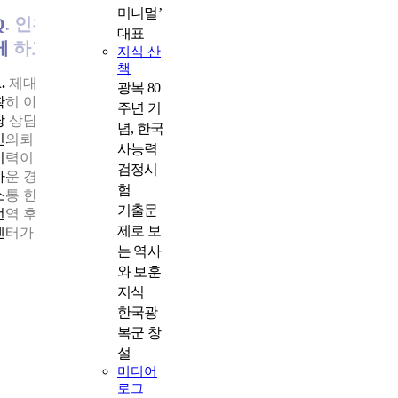
미니멀’
Q. 인천제대군인지원센터를 이용하는 제대군인들에
대표
게 하고 싶은 말이 있다면?
지식 산
책
.
제대군인지원센터의 다양한 지원제도를 제대로 활용하려면 정
광복 80
확히 아는 것이 중요합니다. 홈페이지를 꼼꼼하게 살펴보시고, 담
주년 기
당 상담사의 전화번호도 꼭 등록해 두시기 바랍니다. 또한 기업 구
념, 한국
인의뢰를 받아 제대군인을 추천하고 싶어도 자격증이나 경력 등
사능력
이력이 최신화 되어있지 않아 적합한 직종에 추천하지 못하는 안
검정시
까운 경우도 있으니 신상 변동이 있을 때마다 담당 상담사와 자주
험
소통 한다면 빠른 취업에 도움이 될 것입니다.
기출문
전역 후 사회 복귀는 본인의 주도적인 준비에서 시작되지만, 인천
제로 보
센터가 든든한 동반자가 되어 함께하겠습니다.
는 역사
와 보훈
지식
한국광
복군 창
설
미디어
로그