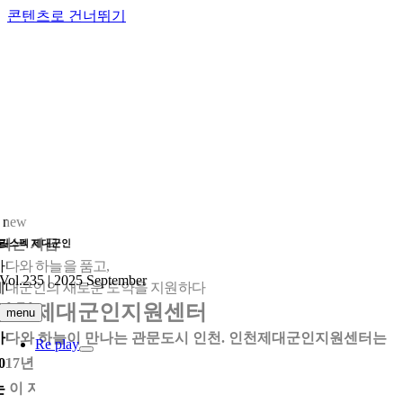
콘텐츠로 건너뛰기
 new
터는 지금
리스펙 제대군인
바다와 하늘을 품고,
Vol.235 | 2025 September
제대군인의 새로운 도약을 지원하다
인천제대군인지원센터
menu
바다와 하늘이 만나는 관문도시 인천. 인천제대군인지원센터는
Re play
2017년 문을 연 이래, 항만·공항 물류산업과 첨단 제조업이 공존하
는 이 지역의 특성을 살려 제대군인들에게 맞춤형 전직·창업 지원