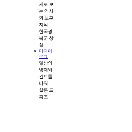
제로 보
는 역사
와 보훈
지식
한국광
복군 창
설
미디어
로그
일상의
방패와
컨트롤
타워
살롱 드
홈즈