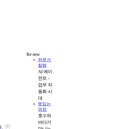
Re new
전문가
칼럼
AI 에이
전트 –
업무 자
동화 시
대
뜻있는
여정
호수와
바다가
Q. 인천제대군인지원센터를 통해 성공적으로 취업·
만나는