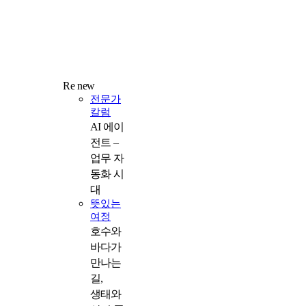
Re new
전문가
칼럼
AI 에이
전트 –
업무 자
동화 시
대
뜻있는
여정
호수와
바다가
만나는
길,
생태와