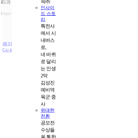
속㈜
리과
인사이
드 스토
Copyright ⓒ 2023국가보훈부 All rights reserved.
리
국가보훈부 +
특전사
제대군인지원센터 +
에서 시
과월호 +
내버스
페이지 로드 링크
로,
Go to Top
네 바퀴
로 달리
는 인생
2막
김성진
예비역
육군 중
사
위대한
전환
공모전
수상들
을 통한