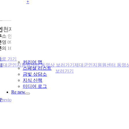
+
인천제대군인지원센터
주소
인천 미추홀구 석정로 239 정부인천지방합동청사 121호
운영
09:00~18:00(주말, 공휴일 휴무)
문의
1666-9279(군인친구)
바로 가기
커리어 맵
제대군인지원원센터 동영상 보러가기
제대군인지원원센터 동영
스페셜 리스트
보러가기
금빛 상담소
지식 산책
미디어 로그
Re new
Previous
호수와 바다가 만나는 길,