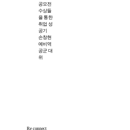
공모전
수상들
을 통한
취업 성
공기
손창현
예비역
공군 대
위
Re connect