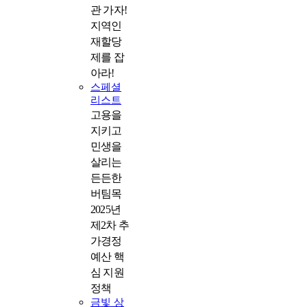
관 가자!
지역인
재할당
제를 잡
아라!
스페셜
리스트
고용을
지키고
민생을
살리는
든든한
버팀목
2025년
제2차 추
가경정
예산 핵
심 지원
정책
금빛 상