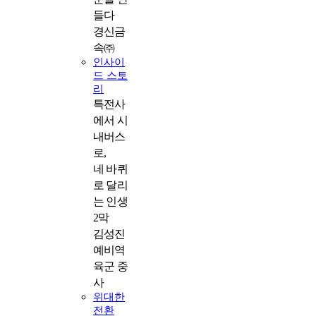
들다
경신금
속㈜
인사이
드 스토
리
특전사
에서 시
내버스
로,
네 바퀴
로 달리
는 인생
2막
김성진
예비역
육군 중
사
위대한
전환