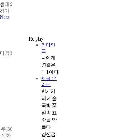
생태와 삶의 풍경
경기 시흥
Next
Re play
리마인
가을, 나를 읽는 시간
드
마음을 들여다보는 독서
나에게
연결은
[ ] 이다.
지금 우
리는
반세기
의 기술,
국방 품
질의 표
준을 만
들다
우)30113 세종특별자치시 도움4로 9
경신금
전화
: 1577-0606 |
문의
: 국가보훈부 제대군인국 제대군인일자