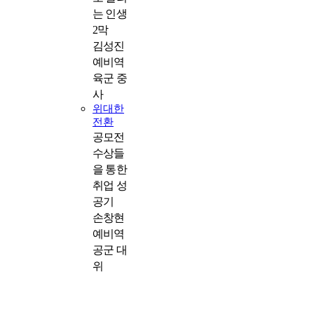
는 인생
2막
김성진
예비역
육군 중
사
위대한
전환
공모전
수상들
을 통한
취업 성
공기
손창현
예비역
공군 대
위