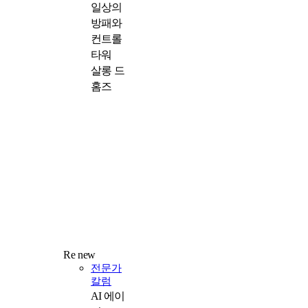
일상의
방패와
컨트롤
타워
살롱 드
홈즈
Re new
전문가
칼럼
AI 에이