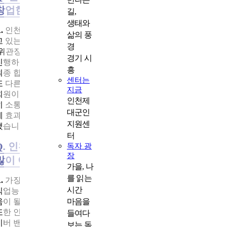
창업한 사례가 있다면 소개해 주세요.
길,
생태와
.
인천센터는 관내 우수기업들과 지속적인 협력관계 유지에 힘
삶의 풍
고 있는데, 그중 인테리어 분야 선두기업인 영림그룹과 협력하여
경
‘위관장교 전용 채용 전형’을 만들었습니다. 매년 상·하반기 채용
경기 시
진행하며, 연봉과 복지 수준이 좋아 지원자가 많고, 올해만 18명이
흥
최종 합격했습니다.
센터는
또 다른 사례로 중기 복무자로 전역을 앞두고 센터에 회원가입한
지금
회원이 있습니다. 준비 기간 내내 담당 상담사와 주기적으로 긴밀
인천제
히 소통하며 직업능력개발교육비와 전직지원금을 전직 목표에 맞
대군인
게 효과적으로 활용하여, 본인이 희망하던 공공기관 정규직에 합
지원센
했습니다.
터
Q. 인천제대군인지원센터를 찾는 제대군인들이 가
독자 광
장
많이 이용하는 프로그램이나 서비스는?
가을, 나
를 읽는
.
가장 많이 이용하는 프로그램은 맞춤형 취업상담, 전직지원금
시간
직업능력개발교육비, 전문위탁교육과정 등 실질적으로 취업에 도
마음을
움이 될 수 있는 서비스들입니다.
또한 인천센터 회원을 대상으로 하는 ‘전직다방’이라는 폐쇄형 네
들여다
이버 밴드를 운영하고 있습니다. 현재 회원이 900명 이상으로, 채
보는 독