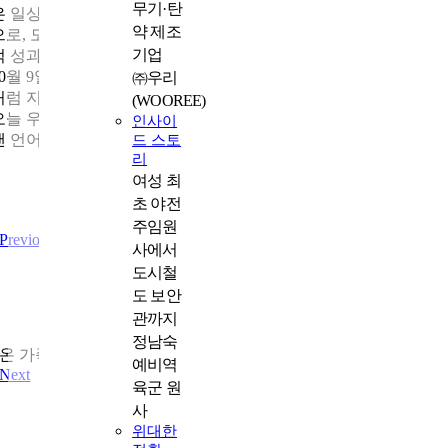
무기·탄
은 일상어부터 전문어, 고유명사, 방언, 옛말까지 아우른 종합 사
약 제조
으로, 모두 16만 4,125개의 단어를 수록했습니다. 이는 단순한 학
기업
적 성과를 넘어 민족의 말과 얼을 지켜낸 승리의 증거였습니다.
10월 9일 한글날은 단순한 기념일이 아닙니다. 그것은 한글을 목
㈜우리
처럼 지켜낸 사람들의 희생과 헌신을 기억하는 날입니다.
(WOOREE)
오늘 우리가 자유롭게 글을 쓰고 읽을 수 있는 것은, 그분들이 지
인사이
낸 언어 위에 서 있기 때문입니다.
드 스토
리
여성 최
초 야전
주임원
Previous
사에서
도시철
도 보안
관까지
연령대별로 챙겨야 할 경제교육 포인트 성유미
정남숙
온 가족 경제교육 커뮤니티 ‘깨비드림’ 대표
예비역
Next
육군 원
사
위대한