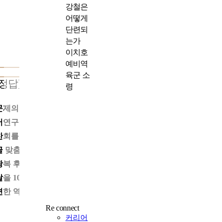
강철은
어떻게
단련되
는가
이치호
예비역
육군 소
[정답] ④번
령
문제의 (가) 단체는 조선어학회입니다. 조선어학회는 1921년 ‘조
어연구회’로 창립해 1931년 개칭했으며, 1929년에는 조선어사전
찬회를 발족해 『큰사전』 편찬에 착수했습니다. 이어 1933년 「
글 맞춤법 통일안」을 제정하고 잡지 『한글』을 발간했습니다.
광복 후에는 1940년에 발견된 훈민정음 해례본 기록을 근거로 한
날을 10월 9일로 확정했습니다. 따라서 정답은 ④번입니다. 이와 
련한 역사 지식을 한번 살펴볼까요?
Re connect
커리어