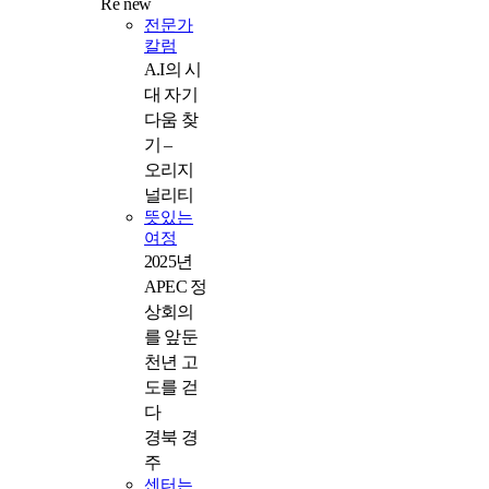
Re new
전문가
칼럼
A.I의 시
대 자기
다움 찾
기 –
오리지
널리티
뜻있는
여정
2025년
APEC 정
상회의
를 앞둔
천년 고
도를 걷
다
경북 경
주
센터는