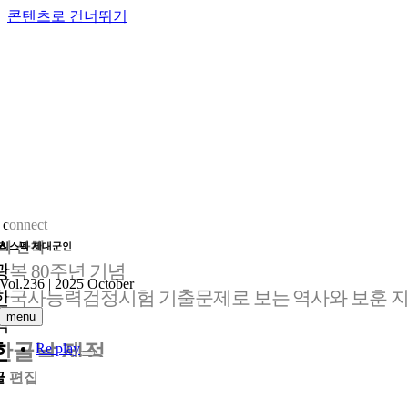
콘텐츠로 건너뛰기
 connect
식 산책
리스펙 제대군인
광복 80주년 기념
Vol.236 | 2025 October
한국사능력검정시험 기출문제로 보는 역사와 보훈 
menu
식
한글날 제정
Re play
글
편집실