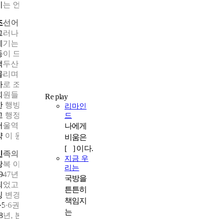
키는 언어 독립운동이었습니다.
조선어학회 사건과 원고의 기적
그러나 1942년 일제는 조선어학회를 탄압했습니다. 사건의 직접
계기는 조선어학회 회원 정태진에 대한 수사 과정에서 민족주의 
동이 드러난 것이었습니다.
『
큰사전
』
원고에 실린 ‘태극기, 단군
백두산’ 같은 단어와 취지서 속 ‘독립’이라는 표현이 불온한 증거
몰리며 학회원들은 치안유지법 위반으로 투옥되었습니다. 이것이
바로 조선어학회 사건입니다.
회원들이 옥고를 치르는 동안 20여 년간 모은
『
큰사전
』
원고 또
Re play
한 행방불명될 위기에 처했습니다. 그러나 일본의 전세가 불리해
리마인
고 행정이 혼란해지면서 원고는 압수되지 않았고, 1945년 10월 2
드
서울역 조선운송주식회사 창고에서 기적처럼 발견되었습니다. 만
나에게
약 이 원고가 사라졌다면 우리말의 집대성은 불가능했을 것입니다
비움은
[ ] 이다.
민족의 말과 얼을 지킨
『
큰사전
』
의 완간
지금 우
광복 이후 조선어학회는 다시 사전 편찬에 착수했습니다.
리는
1947년 10월 9일 한글날, 마침내
『
조선말 큰사전
』
제1권이 간행
국방을
되었고, 이어 제2권(1949), 제3권(1950, 이때부터
『
큰사전
』
으로 
튼튼히
칭 변경)이 나왔습니다. 전쟁과 혼란으로 지연되었지만, 1957년 제
책임지
4·5·6권이 발간되며 총 6권이 완간되었습니다. 발족에서 완간까지
는
28년, 본격 집필 이후 21년에 걸친 대장정이었습니다.
『
큰사전
』