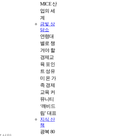
MICE 산
업의 세
계
금빛 상
담소
연령대
별로 챙
겨야 할
경제교
육 포인
트 성유
미 온 가
족 경제
교육 커
뮤니티
‘깨비드
림’ 대표
지식 산
책
광복 80
조선말 큰사전 원고(보물 제2086호)