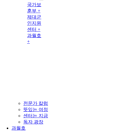
국가보
훈부 +
제대군
인지원
센터 +
과월호
+
전문가 칼럼
뜻있는 여정
센터는 지금
독자 광장
과월호