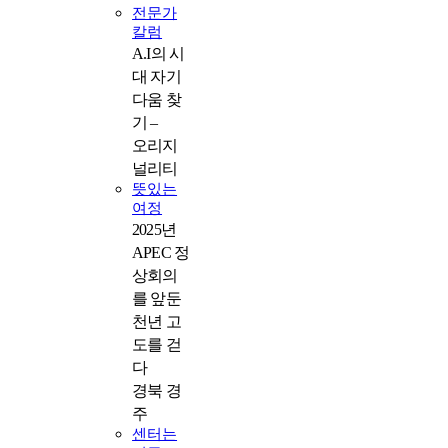
전문가
칼럼
A.I의 시
대 자기
다움 찾
기 –
오리지
널리티
뜻있는
여정
2025년
APEC 정
상회의
를 앞둔
천년 고
도를 걷
다
경북 경
주
센터는