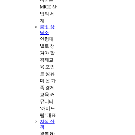
MICE 산
업의 세
계
금빛 상
담소
연령대
별로 챙
겨야 할
경제교
육 포인
트 성유
미 온 가
족 경제
교육 커
뮤니티
‘깨비드
림’ 대표
지식 산
책
광복 80