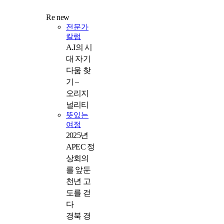
Re new
전문가
칼럼
A.I의 시
대 자기
다움 찾
기 –
오리지
널리티
뜻있는
여정
2025년
APEC 정
상회의
를 앞둔
천년 고
도를 걷
다
경북 경