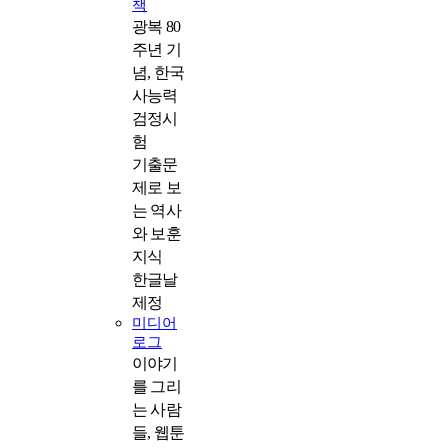
책
광복 80
주년 기
념, 한국
사능력
검정시
험
기출문
제로 보
는 역사
와 보훈
지식
한글날
제정
미디어
로그
이야기
를 그리
는 사람
들, 웹툰