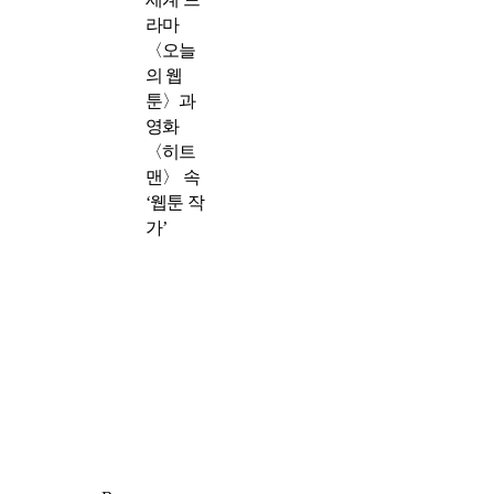
라마
〈오늘
의 웹
툰〉과
영화
〈히트
맨〉 속
‘웹툰 작
가’