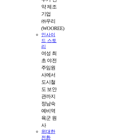
약 제조
기업
㈜우리
(WOOREE)
인사이
드 스토
리
여성 최
초 야전
주임원
사에서
도시철
도 보안
관까지
정남숙
예비역
육군 원
사
위대한
전환