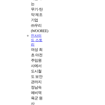
는
무기·탄
약 제조
기업
㈜우리
(WOOREE)
인사이
드 스토
리
여성 최
초 야전
주임원
사에서
도시철
도 보안
관까지
정남숙
예비역
육군 원
사