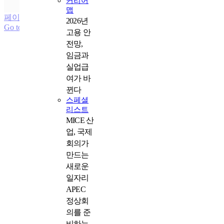
커리어
과월호 +
맵
페이지 로드 링크
2026년
Go to Top
고용 안
전망,
임금과
실업급
여가 바
뀐다
스페셜
리스트
MICE 산
업, 국제
회의가
만드는
새로운
일자리
APEC
정상회
의를 준
비하는