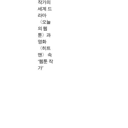
작가의
세계 드
라마
〈오늘
의 웹
툰〉과
영화
〈히트
맨〉 속
‘웹툰 작
가’