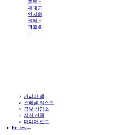
훈부 +
제대군
인지원
센터 +
과월호
+
커리어 맵
스페셜 리스트
금빛 상담소
지식 산책
미디어 로그
Re new