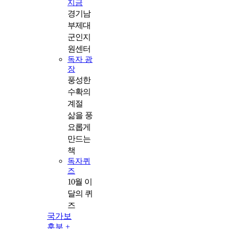
지금
경기남
부제대
군인지
원센터
독자 광
장
풍성한
수확의
계절
삶을 풍
요롭게
만드는
책
독자퀴
즈
10월 이
달의 퀴
즈
국가보
훈부 +