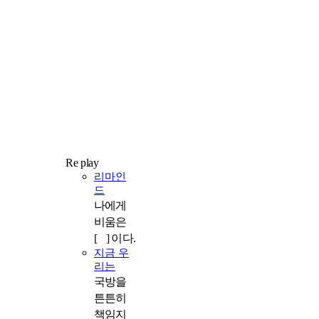
Re play
리마인
드
나에게
비움은
[ ] 이다.
지금 우
리는
국방을
튼튼히
책임지