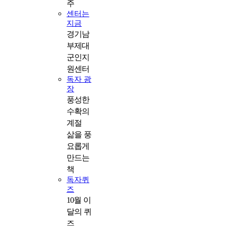
주
센터는
지금
경기남
부제대
군인지
원센터
독자 광
장
풍성한
수확의
계절
삶을 풍
요롭게
만드는
책
독자퀴
즈
10월 이
달의 퀴
즈