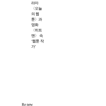
라마
〈오늘
의 웹
툰〉과
영화
〈히트
맨〉 속
‘웹툰 작
가’
Re new