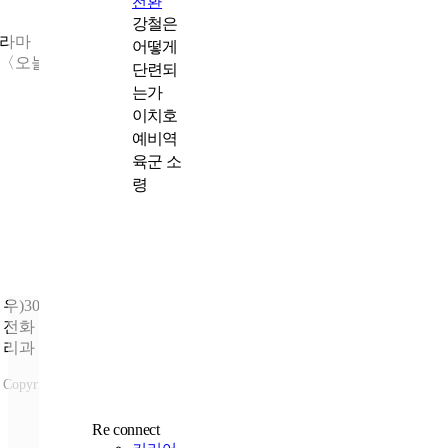
전환
이야기를 그리는 사람들, 웹툰 작가의 세계 드
강철은
라마
어떻게
〈오늘의 웹툰〉과 영화 〈히트맨〉 속 ‘웹툰 작가’
단련되
는가
이치호
예비역
육군 소
령
우)30113 세종특별자치시 도움4로 9
전화
: 1577-0606 |
문의
: 국가보훈부 제대군인국 제대군인일자
리과
Copyright ⓒ 2023국가보훈부 All rights reserved.
국가보훈부 +
Re connect
제대군인지원센터 +