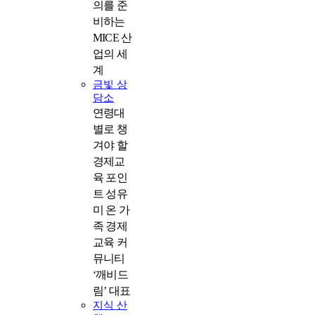
의를 준
비하는
MICE 산
업의 세
계
금빛 상
담소
연령대
별로 챙
겨야 할
경제교
육 포인
트 성유
미 온 가
족 경제
교육 커
뮤니티
‘깨비드
림’ 대표
지식 산