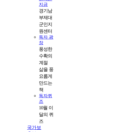
지금
경기남
부제대
군인지
원센터
독자 광
장
풍성한
수확의
계절
삶을 풍
요롭게
만드는
책
독자퀴
즈
10월 이
달의 퀴
즈
국가보