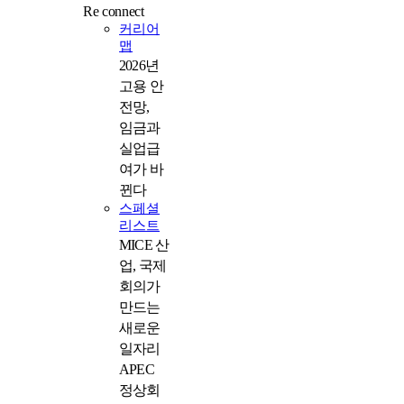
Re connect
커리어
맵
2026년
고용 안
전망,
임금과
실업급
여가 바
뀐다
스페셜
리스트
MICE 산
업, 국제
회의가
만드는
새로운
일자리
APEC
정상회