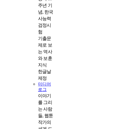
주년 기
념, 한국
사능력
검정시
험
기출문
제로 보
는 역사
와 보훈
지식
한글날
제정
미디어
로그
이야기
를 그리
는 사람
들, 웹툰
작가의
세계 드