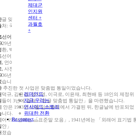
제대군
인지원
센터 +
한글 맞춤법 통일안 마련에 기여한 장지영, 김윤경, 권덕규 선생 <
과월호
출처: 국가보훈부>
+
조선어사전편찬회와 큰사전의 꿈
1929년 한글날 기념식에서는 조선어연구회를 중심으로 김두봉, 
정환, 백낙준, 변영로, 염상섭, 윤치호 등 사회 각계 108인이 참여
조선어사전편찬회를 조직했습니다. 이들은 “문화의 기초는 언어
며, 언어를 정리하고 통일하는 것이 민족을 살리는 길”이라 선언
고, 사전 편찬을 민족운동의 대사업으로 삼았습니다.
1936년에는 편찬회가 조선어학회로 통합되면서 작업이 본격화되
었습니다. 연구자들은 방대한 어휘를 수집했고, 동시에 조선어학
가 추진한 첫 사업은 맞춤법 통일이었습니다.
리마인드
권덕규, 김윤경, 장지영, 이극로, 이윤재, 최현배 등 18인의 제정위
지금 우리는
원들이 3년에 걸쳐
「
한글 맞춤법 통일안
」
을 마련했습니다.
인사이드 스토리
이 안은 1933년 10월 임시총회에서 가결된 뒤, 한글날에 반포되었
위대한 전환
습니다.
Re connect
이어 1936년에는
「
표준말 모음
」
, 1941년에는
「
외래어 표기법 
일안
」
이 공표되며, 우리말을 바로 세우려는 노력이 체계적으로 
어졌습니다. 이는 단순한 학술 사업이 아니라, 민족의 정체성을 지