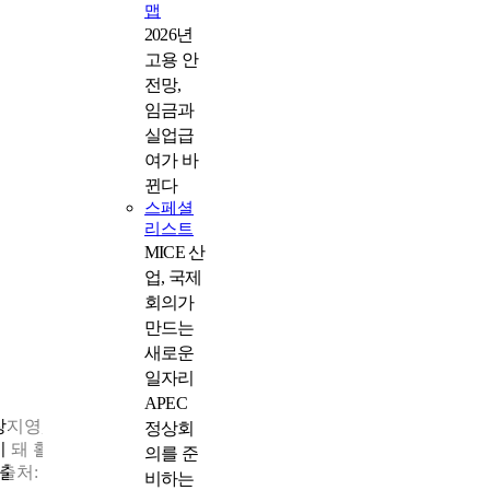
맵
2026년
고용 안
전망,
임금과
실업급
여가 바
뀐다
스페셜
리스트
MICE 산
업, 국제
회의가
만드는
새로운
일자리
APEC
장지영, 이윤재, 최현배, 이희승, 김법린, 한징 등 한글학자가 중심
정상회
이 돼 활동했던 조선어학회
의를 준
<출처: 한글학회>
비하는