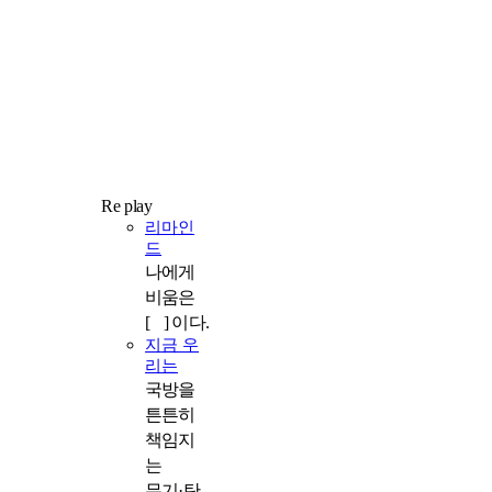
Re play
리마인
드
나에게
비움은
[ ] 이다.
지금 우
리는
국방을
튼튼히
책임지
는
무기·탄