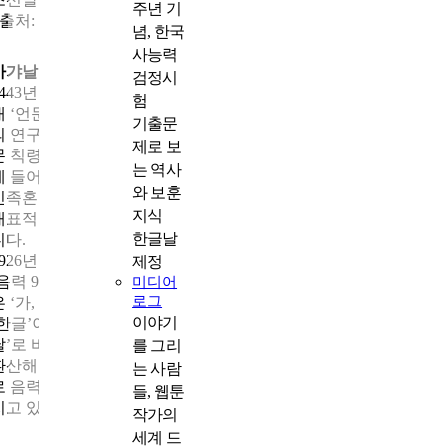
주년 기
<출처: 독립기념관>
념, 한국
사능력
가갸날의 시작, 한글날의 뿌리
검정시
1443년 세종대왕이 창제해 1446년 반포된 훈민정음은 조선시대 
험
내 ‘언문’이라 불리며 천대받았습니다. 그러나 조선 후기 실학자
기출문
의 연구와 1894년 고종의
「
국
제로 보
문 칙령
」
선포를 거치며 서서히 위상이 달라졌습니다. 일제강점
는 역사
에 들어서자 국어 학자들과 지식인들은 말과 글을 지키는 것이 곧
와 보훈
민족혼을 지키는 길이라 믿고 우리 말 연구 단체를 조직했습니다.
지식
대표적인 단체가 1921년 12월 창립된 조선어연구회(현 한글학회)
한글날
니다.
1926년 조선어연구회는 훈민정음 반포 480주년을 기념해 11월 4
제정
(음력 9월 29일)을 ‘가갸날’로 선포하고 기념식을 열었습니다. 이
미디어
로그
은 ‘가, 갸, 거, 겨’ 식으로 한글을 배우는 방식에서 유래했으며, 이
이야기
‘한글’이라는 명칭도 처음 제안됐습니다. 1928년 ‘가갸날’은 ‘한글
날’로 바뀌었고, 1934년부터는 음력 9월 29일을 양력 10월 28일로
를 그리
환산해 기념했습니다. 광복 이후에는 훈민정음 해례본 기록을 근
는 사람
로 음력 9월 10일을 양력 10월 9일로 정해 오늘날의 한글날로 이어
들, 웹툰
지고 있습니다.
작가의
세계 드