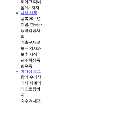
티아고 다녀
올게> 저자
지식 산책
광복 80주년
기념, 한국사
능력검정시
험
기출문제로
보는 역사와
보훈 지식
광주학생독
립운동
미디어 로그
왕의 수라상
에서 세계의
레스토랑까
지
숙수 & 셰프