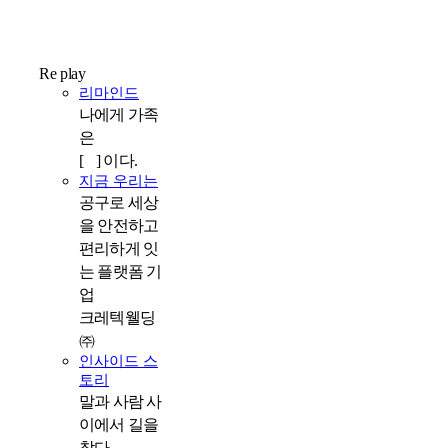
Re play
리마인드
나에게 가족
은
[ ] 이다.
지금 우리는
공구로 세상
을 안전하고
편리하게 잇
는 플랫폼 기
업
크레텍웰딩
㈜
인사이드 스
토리
말과 사람 사
이에서 길을
찾다