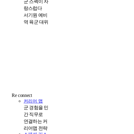
군 스펙이 자
랑스럽다
서기원 예비
역 육군 대위
Re connect
커리어 맵
군 경험을 민
간 직무로
연결하는 커
리어맵 전략