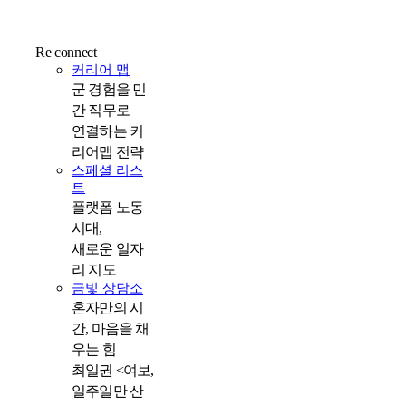
Re connect
커리어 맵
군 경험을 민
간 직무로
연결하는 커
리어맵 전략
스페셜 리스
트
플랫폼 노동
시대,
새로운 일자
리 지도
금빛 상담소
혼자만의 시
간, 마음을 채
우는 힘
최일권 <여보,
일주일만 산