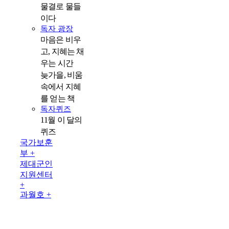
물결로 물들
이다
독자 광장
마음은 비우
고, 지혜는 채
우는 시간
늦가을, 비움
속에서 지혜
를 얻는 책
독자퀴즈
11월 이 달의
퀴즈
국가보훈
부 +
제대군인
지원센터
+
과월호 +