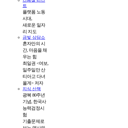
스페셜 리스
트
플랫폼 노동
시대,
새로운 일자
리 지도
금빛 상담소
혼자만의 시
간, 마음을 채
우는 힘
최일권 <여보,
일주일만 산
티아고 다녀
올게> 저자
지식 산책
광복 80주년
기념, 한국사
능력검정시
험
기출문제로
보는 역사와