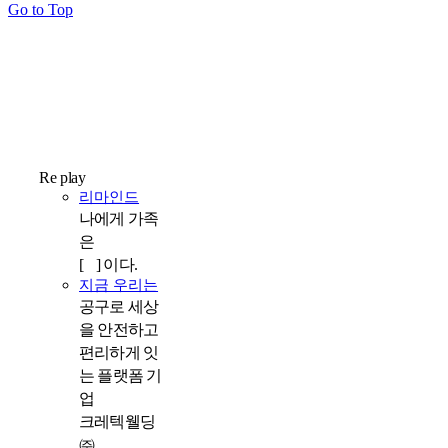
Go to Top
Re play
리마인드
나에게 가족
은
[ ] 이다.
지금 우리는
공구로 세상
을 안전하고
편리하게 잇
는 플랫폼 기
업
크레텍웰딩
㈜