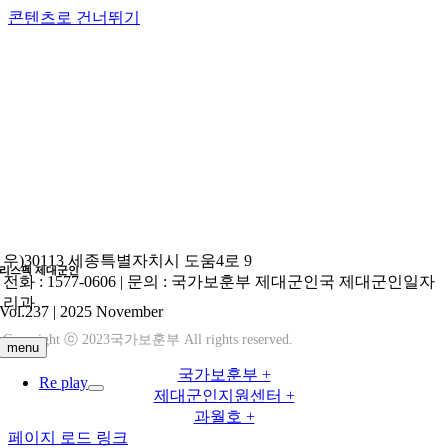
콘텐츠로 건너뛰기
우)30113 세종특별자치시 도움4로 9
리스펙 제대군인
전화
: 1577-0606 |
문의
: 국가보훈부 제대군인국 제대군인일자
리과
Vol.237 | 2025 November
Copyright ⓒ 2023국가보훈부 All rights reserved.
menu
국가보훈부 +
Re play
제대군인지원센터 +
과월호 +
페이지 로드 링크