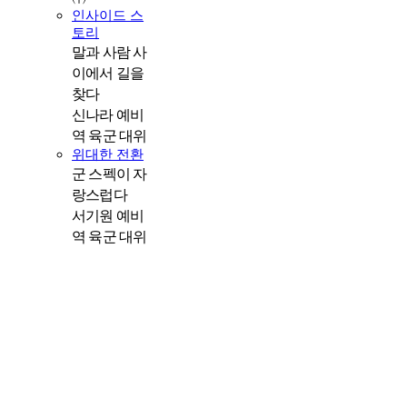
인사이드 스
토리
말과 사람 사
이에서 길을
찾다
신나라 예비
역 육군 대위
위대한 전환
군 스펙이 자
랑스럽다
서기원 예비
역 육군 대위