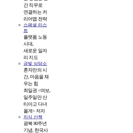
간 직무로
연결하는 커
리어맵 전략
스페셜 리스
트
플랫폼 노동
시대,
새로운 일자
리 지도
금빛 상담소
혼자만의 시
간, 마음을 채
우는 힘
최일권 <여보,
일주일만 산
티아고 다녀
올게> 저자
지식 산책
광복 80주년
기념, 한국사