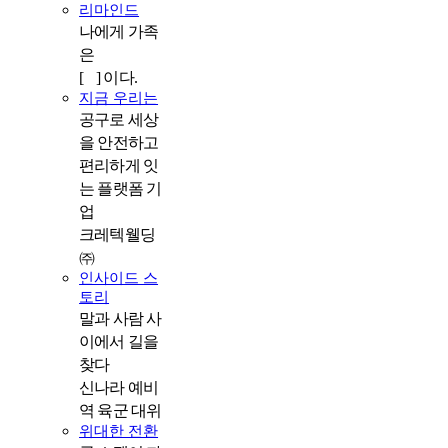
리마인드
나에게 가족
은
[ ] 이다.
지금 우리는
공구로 세상
을 안전하고
편리하게 잇
는 플랫폼 기
업
크레텍웰딩
㈜
인사이드 스
토리
말과 사람 사
이에서 길을
찾다
신나라 예비
역 육군 대위
위대한 전환