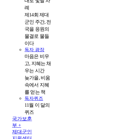
대로 빛날 차
례
제14회 제대
군인 주간, 전
국을 응원의
물결로 물들
이다
독자 광장
마음은 비우
고, 지혜는 채
우는 시간
늦가을, 비움
속에서 지혜
를 얻는 책
독자퀴즈
11월 이 달의
퀴즈
국가보훈
부 +
제대군인
지원센터