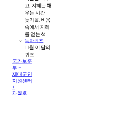
고, 지혜는 채
우는 시간
늦가을, 비움
속에서 지혜
를 얻는 책
독자퀴즈
11월 이 달의
퀴즈
국가보훈
부 +
제대군인
지원센터
+
과월호 +