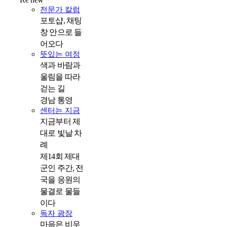
전문가 칼럼
포토샵, 채팅
창 안으로 들
어오다
뜻있는 여정
색과 바람과
울림을 따라
걷는 길
경남 통영
센터는 지금
지금부터 제
대로 빛날 차
례
제14회 제대
군인 주간, 전
국을 응원의
물결로 물들
이다
독자 광장
마음은 비우