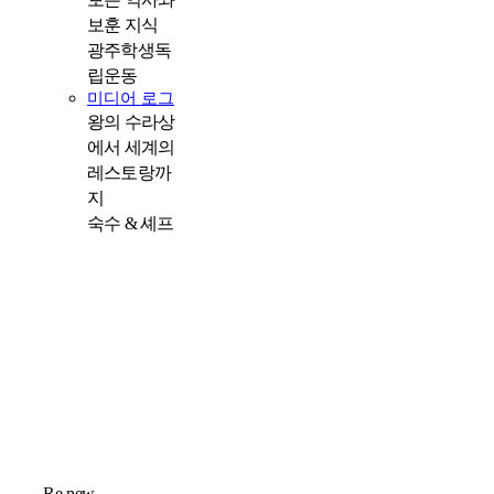
보훈 지식
광주학생독
립운동
미디어 로그
왕의 수라상
에서 세계의
레스토랑까
지
숙수 & 셰프
Re new