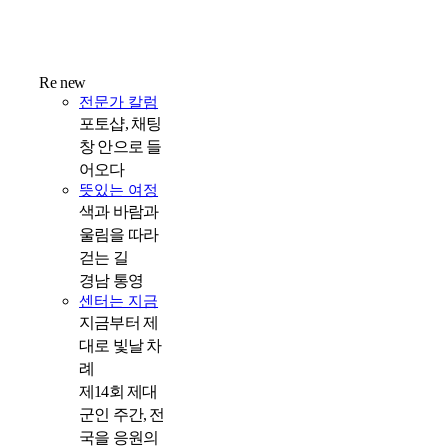
Re new
전문가 칼럼
포토샵, 채팅
창 안으로 들
어오다
뜻있는 여정
색과 바람과
울림을 따라
걷는 길
경남 통영
센터는 지금
지금부터 제
대로 빛날 차
례
제14회 제대
군인 주간, 전
국을 응원의