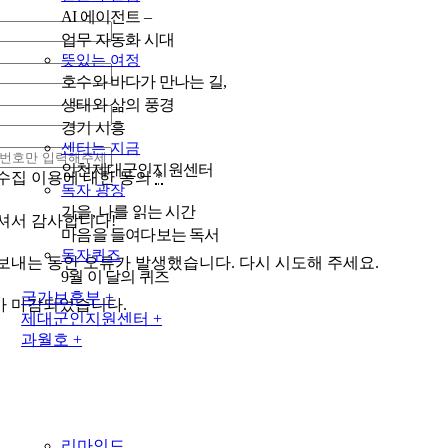
AI 에이전트 –
업무 자동화 시대
뜻있는 여정
호수와 바다가 만나는 길,
생태와 삶의 풍경
경기 시흥
센터는 지금
인천제대군인지원센터
수집 이용에 대한 동의
*
독자 광장
가을, 나를 읽는 시간
셔서 감사합니다!
마음을 들여다보는 독서
독자퀴즈
보내는 동안 오류가 발생했습니다. 다시 시도해 주세요.
9월 이 달의 퀴즈
국가보훈부 +
 마감되었습니다.
제대군인지원센터 +
과월호 +
리마인드