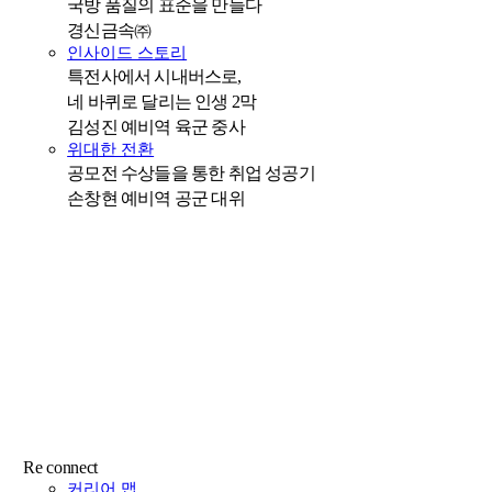
국방 품질의 표준을 만들다
경신금속㈜
인사이드 스토리
특전사에서 시내버스로,
네 바퀴로 달리는 인생 2막
김성진 예비역 육군 중사
위대한 전환
공모전 수상들을 통한 취업 성공기
손창현 예비역 공군 대위
Re connect
커리어 맵