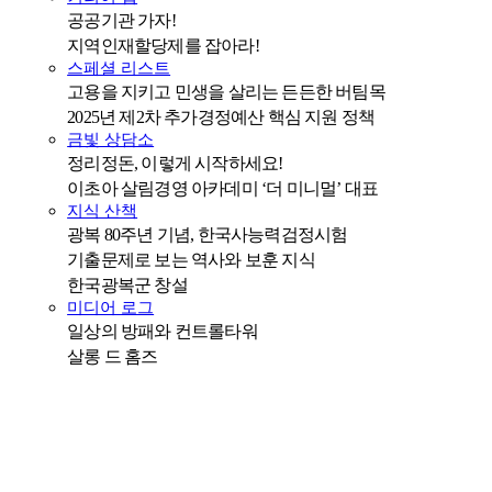
공공기관 가자!
지역인재할당제를 잡아라!
스페셜 리스트
고용을 지키고 민생을 살리는 든든한 버팀목
2025년 제2차 추가경정예산 핵심 지원 정책
금빛 상담소
정리정돈, 이렇게 시작하세요!
이초아 살림경영 아카데미 ‘더 미니멀’ 대표
지식 산책
광복 80주년 기념, 한국사능력검정시험
기출문제로 보는 역사와 보훈 지식
한국광복군 창설
미디어 로그
일상의 방패와 컨트롤타워
살롱 드 홈즈