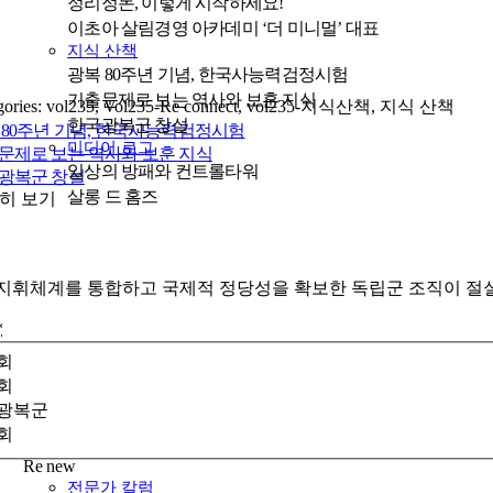
정리정돈, 이렇게 시작하세요!
이초아 살림경영 아카데미 ‘더 미니멀’ 대표
지식 산책
광복 80주년 기념, 한국사능력검정시험
기출문제로 보는 역사와 보훈 지식
gories:
vol235
,
Vol235-Re connect
,
vol235-지식산책
,
지식 산책
한국광복군 창설
 80주년 기념, 한국사능력검정시험
미디어 로그
문제로 보는 역사와 보훈 지식
일상의 방패와 컨트롤타워
광복군 창설
살롱 드 홈즈
히 보기
지휘체계를 통합하고 국제적 정당성을 확보한 독립군 조직이 절실함에
*
회
회
광복군
회
Re new
전문가 칼럼