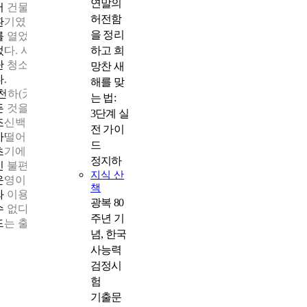
연말의
서 건물의 법정 점검과 안전관리, 시설 유지보수까지 확장되던 전
허전함
환기였다. 조신백 대표이사는 그해 6월 공동대표 2인과 함께 회사
을 정리
를 열었다. 당시 광교 신도시에는 빌라단지가 빠르게 들어서고 있
하고 희
었다. 사무실에 앉아 전화만 기다리기보다 직접 현장을 뛰었고, 계
단 청소부터 시작해 빌라 관리까지 직접 책임지며 신뢰를 쌓아갔
망찬 새
다.
해를 맞
‘천하(天下)’라는 이름에는 특별한 의미가 담겨 있다. 하늘 아래 모
는 법:
든 것을 관리하겠다는 포부. 그 일을 해내는 원동력은 열정이었다.
3단계 실
조신백 대표가 가장 좋아하는 단어이자 회사 이름의 뜻과도 딱 맞
전 가이
아떨어지는 가치였다.
드
초기에는 작은 빌라 몇 곳을 관리하는 것이 전부였다. 하지만 입주
정지하
민 불편을 해결하고 시설을 미리 점검하며 문제를 예방하는 성실
지식 산
운영이 입소문을 타 관리 의뢰가 빠르게 증가했다. 건물마다 구조
책
와 이용 방식이 다른데도 동일한 방식으로 관리하면 사고를 막을
광복 80
수 없다는 현장의 문제의식은 천하종합관리㈜만의 관리 철학을 
주년 기
드는 출발점이 되었다.
념, 한국
사능력
검정시
험
기출문