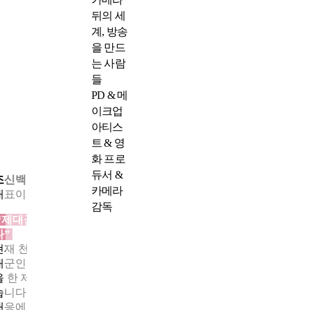
뒤의 세
계, 방송
을 만드
는 사람
들
PD & 메
이크업
아티스
트 & 영
화 프로
듀서 &
조신백
카메라
대표이사
감독
“제대군인은 책임감으로 회사를 지탱해 주는 든든한 동료들입니
다”
현재 천하종합관리㈜에는 약 350명의 임직원이 근무하며, 이 중 
대군인은 20~25명 정도입니다. 저 역시 ROTC 학군장교로 군 생활
을 한 제대군인이라 군에서 익힌 조직 운영과 책임감을 잘 알고 있
습니다. 제대군인들은 지휘 경험이 많아 리더십이 뛰어나고, 민원
대응에서도 강한 책임감을 보여줍니다. 이러한 장점 덕분에 자연