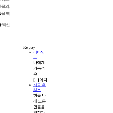
건물의 시설관리부터 입주민 응대, 법률 자문까지 건물에서 발생하는 모
일을 책임지는 회사, 천하종합관리㈜가 있다.
글
박선경
사진
박진형
Re play
리마인
드
나에게
가능성
은
[ ] 이다.
지금 우
리는
하늘 아
래 모든
건물을
열정과