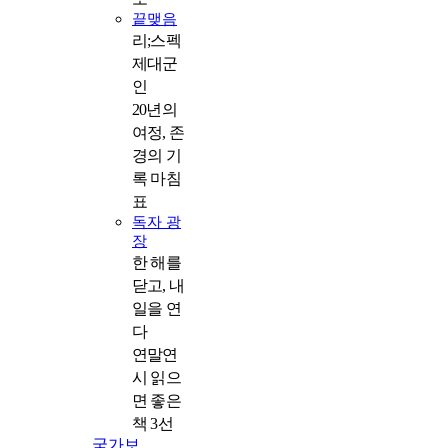
끝맺음
리;스펙
제대군
인
20년의
여정, 존
경의 기
록 마침
표
독자 광
장
한 해를
닫고, 내
일을 연
다
연말연
시 읽으
면 좋은
책 3선
국가보