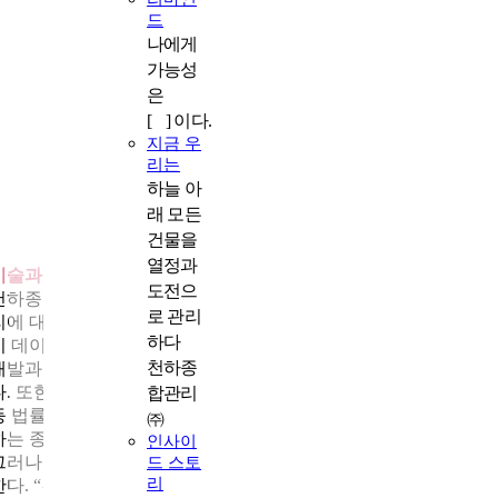
드
나에게
가능성
은
[ ] 이다.
지금 우
리는
하늘 아
래 모든
건물을
열정과
기술과 사람, 신뢰로 그리는 밝은 미래
도전으
천하종합관리㈜는 예방 중심의 관리 체계를 강화하며 미래 건물
로 관리
리에 대응하고 있다. 위험요인인지 시스템, 모바일 기반점검, 에너
하다
지 데이터 분석 등 기술 기반 운영을 확장하는 한편, 관리비 납부 
천하종
개발과 자체 연구개발센터 설립을 통해 관리 효율도 높여가고 있
다. 또한 계약서 컨설팅, 입주민 분쟁 조정, 부동산·분양 정보 제공
합관리
등 법률·행정 서비스 범위를 확장해 입주민과 건물주 모두를 지원
㈜
하는 종합 관리 플랫폼으로 기능을 넓히고 있다.
인사이
그러나 기술이 전부라고 생각하지 않는다. 조신백 대표는 힘줘 말
드 스토
리
한다. “건물의 변화를 가장 먼저 알아차리는 것은 결국 현장을 지