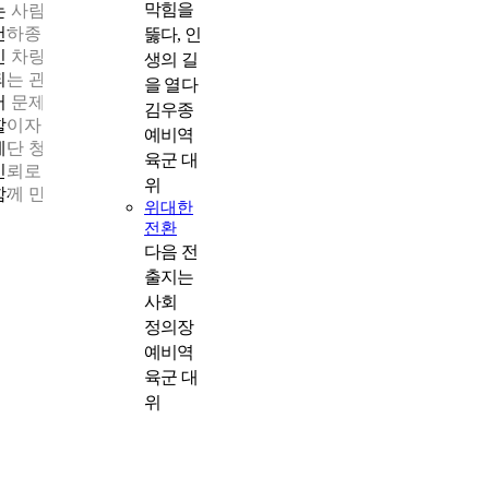
막힘을
는 사람입니다.”
천하종합관리㈜는 월간·연간 포상제도, 현장 우수자 인센티브, 법
뚫다, 인
인 차량·기숙사·식사 지원 등 직원 복지를 강화하며 사람이 중심
생의 길
되는 관리 체계를 유지하고 있다. 입주민의 목소리를 듣고 현장에
을 열다
서 문제를 발견하고 건물주의 고민을 함께 해결하는 일, 사람의 역
김우종
할이자 천하종합관리㈜가 13년간 쌓아온 신뢰의 근간이다.
예비역
계단 청소에서 시작된 작은 열정은 오늘 전국 200여 곳을 책임지
육군 대
신뢰로 성장했다. 천하종합관리㈜의 다음 장 역시 사람과 기술이
위
함께 만드는 관리의 깊이 속에서 계속 써질 것이다.
위대한
전환
다음 전
출지는
사회
정의장
예비역
육군 대
위