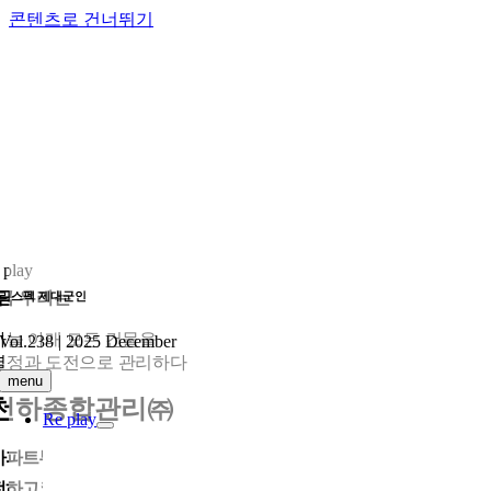
콘텐츠로 건너뛰기
 play
금 우리는
리스펙 제대군인
하늘 아래 모든 건물을
Vol.238 | 2025 December
열정과 도전으로 관리하다
menu
천하종합관리㈜
Re play
아파트부터 빌라, 오피스텔, 상가까지 우리가 매일 드나드는 건물들이 안
전하고 쾌적하게 유지되는 이유는 누군가 묵묵히 관리하고 있기 때문이다