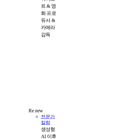
트 & 영
화 프로
듀서 &
카메라
감독
Re new
전문가
칼럼
생성형
AI 이후