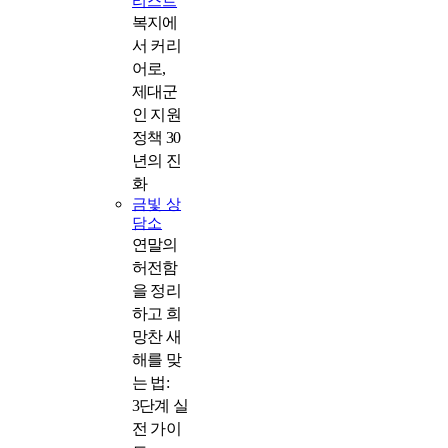
리스트
복지에
서 커리
어로,
제대군
인 지원
정책 30
년의 진
화
금빛 상
담소
연말의
허전함
을 정리
하고 희
망찬 새
해를 맞
는 법:
3단계 실
전 가이