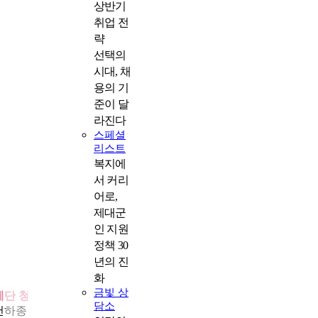
상반기
취업 전
략
선택의
시대, 채
용의 기
준이 달
라진다
스페셜
리스트
복지에
서 커리
어로,
제대군
인 지원
정책 30
년의 진
화
금빛 상
계단 청소부터 시작한 열정의 역사
담소
천하종합관리㈜가 출범한 2012년은 건물 관리가 단순 경비·미화