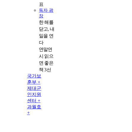
표
독자 광
장
한 해를
닫고, 내
일을 연
다
연말연
시 읽으
면 좋은
책 3선
국가보
훈부 +
제대군
인지원
센터 +
과월호
+