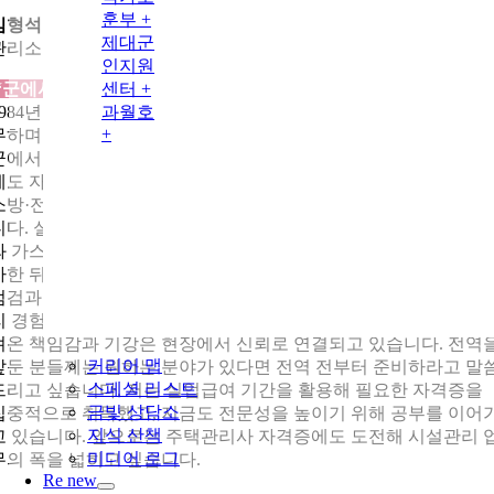
훈부 +
김형석
제대군
관리소장
인지원
센터 +
“군에서 익힌 기강과 기술, 건물관리 현장에서 그대로 쓰입니다”
과월호
1984년 입대해 부소대장으로 시작해 행정보급관과 주임원사로 근
+
무하며 전기·소방·보일러·조경 등 다양한 시설 업무를 맡았습니다
군에서 익힌 장비 운용과 관리 경험 덕분에 전역 후 건물관리 분야
에도 자연스럽게 적응할 수 있었고, 제대군인지원센터 상담을 통
소방·전기·가스·산업안전 분야 자격증을 취득하며 준비를 이어갔
니다. 실업급여 기간 동안 학원·이론 교육을 병행해 전기산업기사
와 가스기능사도 취득했습니다. 2019년 11월 천하종합관리㈜에 
사한 뒤 현재 수원의 지하 3층, 지상 6층 80실 규모 상가건물의 시
점검과 미화·경비 업무를 총괄하고 있습니다. 군에서 쌓은 시설관
리 경험은 지금 업무와 자연스럽게 이어지고 있으며, 오랜 기간 다
져온 책임감과 기강은 현장에서 신뢰로 연결되고 있습니다. 전역
커리어 맵
앞둔 분들께는 원하는 분야가 있다면 전역 전부터 준비하라고 말
스페셜 리스트
드리고 싶습니다. 저는 실업급여 기간을 활용해 필요한 자격증을
금빛 상담소
집중적으로 취득했고, 지금도 전문성을 높이기 위해 공부를 이어
지식 산책
고 있습니다. 앞으로는 주택관리사 자격증에도 도전해 시설관리 
미디어 로그
무의 폭을 넓히고 싶습니다.
Re new