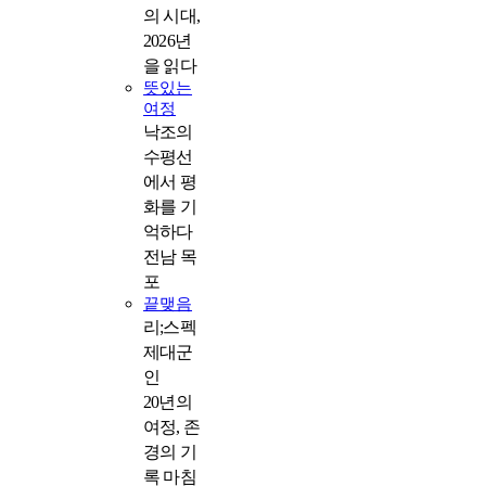
의 시대,
2026년
을 읽다
뜻있는
여정
낙조의
수평선
에서 평
화를 기
억하다
전남 목
포
끝맺음
리;스펙
제대군
인
20년의
여정, 존
경의 기
록 마침