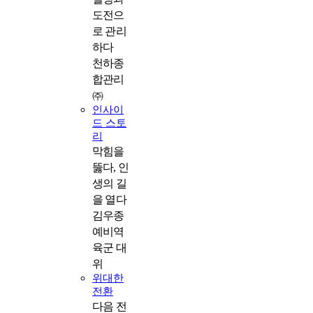
도전으
로 관리
하다
천하종
합관리
㈜
인사이
드 스토
리
막힘을
뚫다, 인
생의 길
을 열다
김우종
예비역
육군 대
위
위대한
전환
다음 전