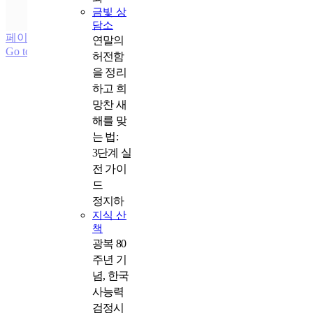
제대군인지원센터 +
금빛 상
과월호 +
담소
페이지 로드 링크
연말의
Go to Top
허전함
을 정리
하고 희
망찬 새
해를 맞
는 법:
3단계 실
전 가이
드
정지하
지식 산
책
광복 80
주년 기
념, 한국
사능력
검정시