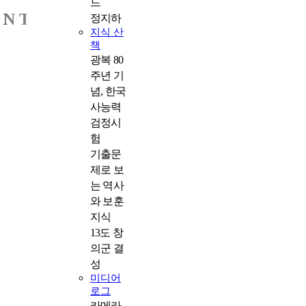
드
I N T E R V I E W
정지하
지식 산
책
광복 80
주년 기
념, 한국
사능력
검정시
험
기출문
제로 보
는 역사
와 보훈
지식
13도 창
의군 결
성
미디어
로그
카메라