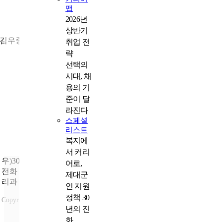
맵
2026년
막힘을 뚫다, 인생의 길을 열다
상반기
김우종 예비역 육군 대위
취업 전
략
선택의
시대, 채
용의 기
준이 달
라진다
스페셜
리스트
복지에
서 커리
우)30113 세종특별자치시 도움4로 9
어로,
전화
: 1577-0606 |
문의
: 국가보훈부 제대군인국 제대군인일자
제대군
리과
인 지원
정책 30
Copyright ⓒ 2023국가보훈부 All rights reserved.
년의 진
국가보훈부 +
화