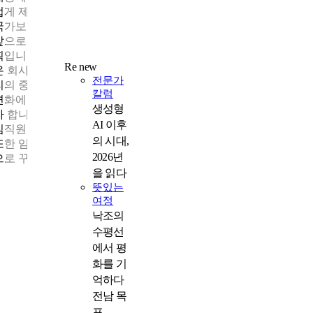
럽게 제대군인 채용을 이어왔으며, 올해는 이러한 노력을 인정받
국가보훈부로부터 ‘제대군인고용우수기업’ 재인증도 받았습니다
앞으로도 각 분야에서 역량을 발휘할 수 있도록 기회를 확대할 계
획입니다. 천하종합관리㈜는 창립 초기부터 임직원과 함께 성장
Re new
온 회사입니다. 최근 부동산 시장 환경이 빠르게 바뀌면서 건물관
전문가
리의 중요성과 역할이 더욱 커지고 있습니다. 2026년에는 이러한
칼럼
변화에 맞춘 건물관리 솔루션을 마련해 고객 만족도를 한층 높이
생성형
자 합니다. 동시에 미래 산업 변화에도 발맞춰 제대군인을 포함한
AI 이후
임직원 모두의 근무 안정성과 복지 체계를 강화해 나가겠습니다.
의 시대,
또한 임직원과 함께 성장하며 고객이 신뢰할 수 있는 종합관리기
2026년
으로 꾸준히 발전해 나가겠습니다.
을 읽다
뜻있는
여정
낙조의
수평선
에서 평
화를 기
억하다
전남 목
포