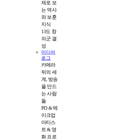
제로 보
는 역사
와 보훈
지식
13도 창
의군 결
성
미디어
로그
카메라
뒤의 세
계, 방송
을 만드
는 사람
들
PD & 메
이크업
아티스
트 & 영
화 프로