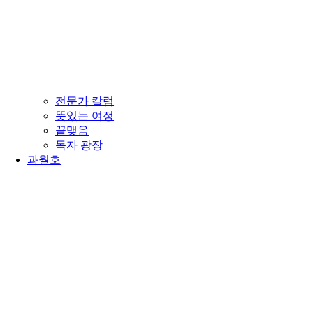
전문가 칼럼
뜻있는 여정
끝맺음
독자 광장
과월호