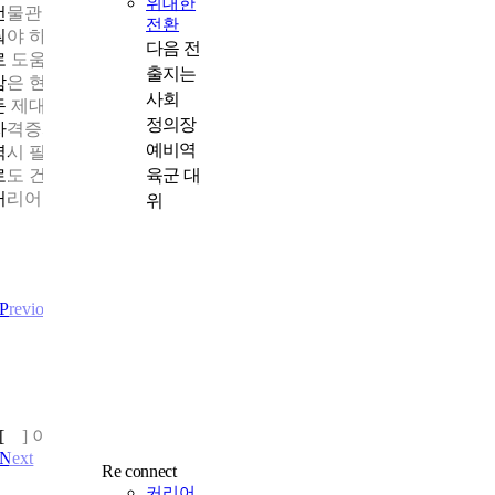
위대한
건물관리는 전기·소방·시설 점검 등 다양한 영역을 종합적으로 다
전환
뤄야 하는데, 군에서 익힌 책임감과 조직관리 경험이 업무에 그대
다음 전
로 도움이 되고 있습니다. 장기간 군 생활에서 형성된 규율과 사명
출지는
감은 현장 대응과 고객 신뢰에도 큰 힘이 되고 있습니다. 전역을 
사회
둔 제대군인이라면 원하는 분야를 일찍 정해 준비하길 권합니다.
정의장
자격증과 교육은 시작 시점이 빠를수록 선택지가 넓어집니다. 저
예비역
역시 필요한 자격증을 꾸준히 취득하며 전문성을 높여 왔고, 앞으
육군 대
로도 건강이 허락하는 한 건물관리 분야에서 안정적이고 보람 있
커리어를 이어가고 싶습니다.
위
Previous
나에게 가능성은
[ ] 이다.
Next
Re connect
커리어