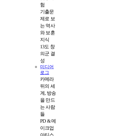
험
기출문
제로 보
는 역사
와 보훈
지식
13도 창
의군 결
성
미디어
로그
카메라
뒤의 세
계, 방송
을 만드
는 사람
들
PD & 메
이크업
아티스