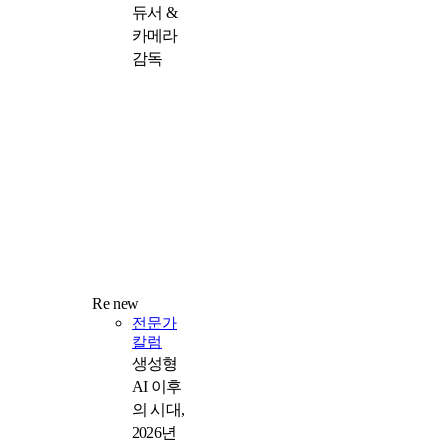
듀서 &
카메라
감독
Re new
전문가
칼럼
생성형
AI 이후
의 시대,
2026년