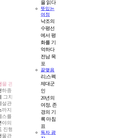
을 읽다
뜻있는
여정
낙조의
수평선
에서 평
화를 기
억하다
전남 목
포
끝맺음
리;스펙
제대군
건물 관리의 모든 것, 토털 관리 솔루션
천하종합관리㈜가 하는 일은 단순히 건물을 깨끗하게 유지하는 
인
에 그치지 않는다. 건물에서 일어나는 모든 일을 책임진다. 건물의
20년의
시설관리부터 각종 세무・자금 관리 자문, 입주민 법정 관리 서비
여정, 존
스까지 건물 운영관리 전반을 수립하고 실시하는 토털 건물관리 
경의 기
비스를 제공한다. 고객의 건물 자산가치를 유지하기 위해 건물관
록 마침
분야의 다양한 전문가들과 함께 건물의 시설관리와 각종 법령자
표
도 진행한다.
독자 광
건물관리의 전문가들을 육성하고 이를 각 현장에 배치하는 것도 