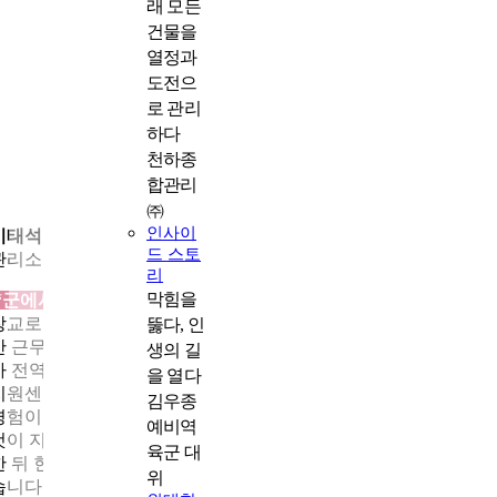
래 모든
건물을
열정과
도전으
로 관리
하다
천하종
합관리
㈜
인사이
이태석
드 스토
관리소장
리
막힘을
“군에서 다진 책임감과 규율, 건물관리 업무의 기반이 되었습니”
장교로 임관해 28년간 복무했고, 전역 후에는 비상계획관으로 5년
뚫다, 인
간 근무했습니다. 군에서 시설과 장비 운영을 직접 챙긴 경험이 많
생의 길
아 전역 후 자연스럽게 시설관리 분야를 고려하게 됐고, 제대군인
을 열다
지원센터의 상담과 교육이 큰 도움이 되었습니다. 비상계획 분야
김우종
경험이 시설관리 업무와 연결된다는 조언을 받으며 준비를 시작
예비역
것이 지금의 직무로 이어졌습니다. 2014년 천하종합관리㈜에 입
육군 대
한 뒤 현재 화성의 8층 건물을 관리하는 관리소장으로 근무하고 
위
습니다.